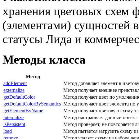
хранения цветовых схем 
(элементами) сущностей 
статусы Лида и коммерче
Методы класса
Метод
addElement
Метод добавляет элемент в цветову
externalize
Метод получает внешнее представл
getDefaultColor
Метод получает цвет по умолчанию
getDefaultColorBySemantics
Метод получает цвет элемента по
getElementByName
Метод получает цветовую схему эл
internalize
Метод настраивает данный объект 
isPersistent
Метод проверяет, не повторяется л
load
Метод пытается загрузить схему из
remove
Метод удаляет схему из набора вар