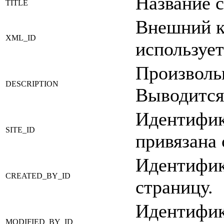
Название 
TITLE
Внешний к
XML_ID
использует
Произволь
DESCRIPTION
Выводится 
Идентифика
SITE_ID
привязана
Идентифик
CREATED_BY_ID
страницу.
Идентифик
MODIFIED_BY_ID