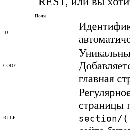
REST, или вы хотит
Поля
Идентифик
ID
автоматиче
Уникальны
Добавляетс
CODE
главная ст
Регулярно
страницы 
section/(
RULE