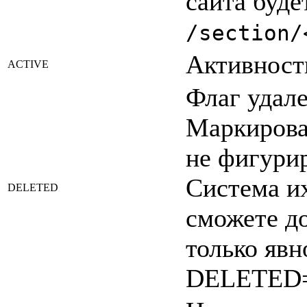
сайта буде
/section/
Активность
ACTIVE
Флаг
удал
Маркирова
не фигурир
Система их
DELETED
сможете д
только явн
DELETED