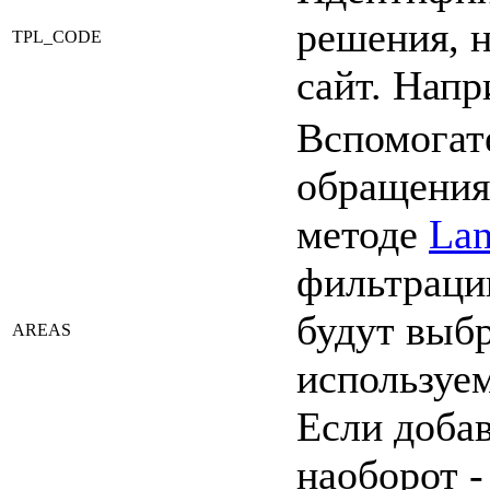
решения, н
TPL_CODE
сайт. Напри
Вспомогат
обращения
методе
Lan
фильтрац
будут выб
AREAS
используе
Если доба
наоборот 