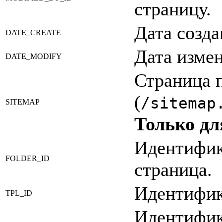
страницу.
Дата созда
DATE_CREATE
Дата измен
DATE_MODIFY
Страница п
(
/sitemap
SITEMAP
Только дл
Идентифик
FOLDER_ID
страница.
Идентифик
TPL_ID
Идентифик