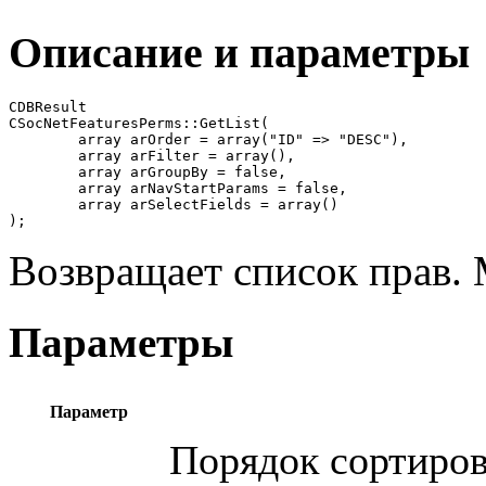
Описание и параметры
CDBResult

CSocNetFeaturesPerms::GetList(

	array arOrder = array("ID" => "DESC"),

	array arFilter = array(),

	array arGroupBy = false,

	array arNavStartParams = false,

	array arSelectFields = array()

);
Возвращает список прав. 
Параметры
Параметр
Порядок сортиров