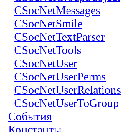
CSocNetMessages
CSocNetSmile
CSocNetTextParser
CSocNetTools
CSocNetUser
CSocNetUserPerms
CSocNetUserRelations
CSocNetUserToGroup
События
Константы