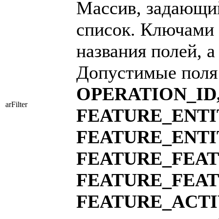
Массив, задающи
список. Ключами 
названия полей, а
Допустимые поля
OPERATION_ID
arFilter
FEATURE_ENTI
FEATURE_ENTI
FEATURE_FEA
FEATURE_FEA
FEATURE_ACT