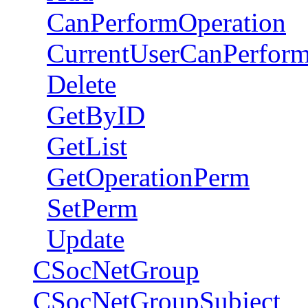
CanPerformOperation
CurrentUserCanPerform
Delete
GetByID
GetList
GetOperationPerm
SetPerm
Update
CSocNetGroup
CSocNetGroupSubject