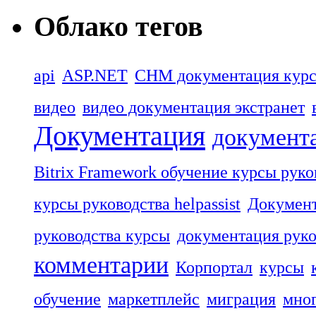
Облако тегов
api
ASP.NET
CHM документация кур
видео
видео документация экстранет
Документация
документа
Bitrix Framework обучение курсы руко
курсы руководства helpassist
Документ
руководства курсы
документация руко
комментарии
Корпортал
курсы
обучение
маркетплейс
миграция
мног