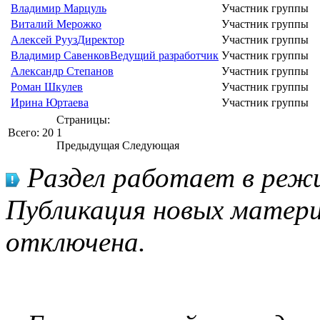
Владимир Марцуль
Участник группы
Виталий Мерожко
Участник группы
Алексей Рууз
Директор
Участник группы
Владимир Савенков
Ведущий разработчик
Участник группы
Александр Степанов
Участник группы
Роман Шкулев
Участник группы
Ирина Юртаева
Участник группы
Страницы:
Всего:
20
1
Предыдущая
Следующая
Раздел работает в режи
Публикация новых матери
отключена.