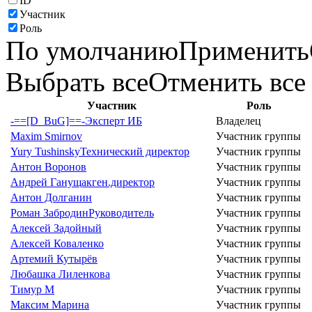
ID
Участник
Роль
По умолчанию
Применить
Выбрать все
Отменить все
Участник
Роль
-==[D_BuG]==-
Эксперт ИБ
Владелец
Maxim Smirnov
Участник группы
Yury Tushinsky
Технический директор
Участник группы
Антон Воронов
Участник группы
Андрей Ганущак
ген.директор
Участник группы
Антон Долганин
Участник группы
Роман Забродин
Руководитель
Участник группы
Алексей Задойный
Участник группы
Алексей Коваленко
Участник группы
Артемий Кутырёв
Участник группы
Любашка Лиленкова
Участник группы
Тимур М
Участник группы
Максим Марина
Участник группы