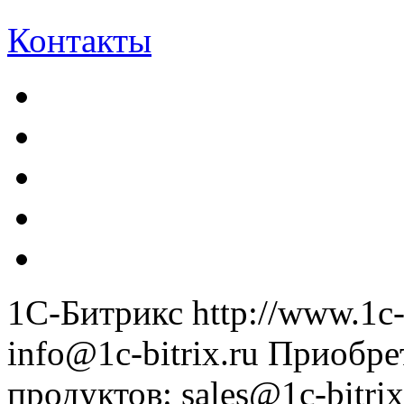
Контакты
1С-Битрикс
http://www.1c-
info@1c-bitrix.ru
Приобре
продуктов
:
sales@1c-bitrix