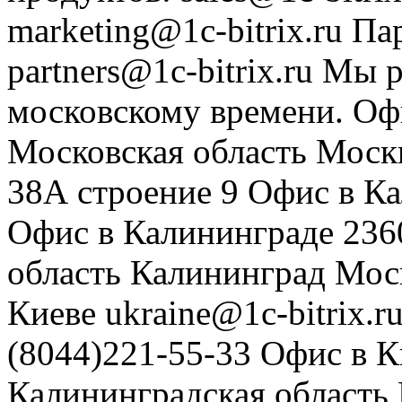
marketing@1c-bitrix.ru
Па
partners@1c-bitrix.ru
Мы р
московскому времени.
Оф
Московская область
Моск
38А строение 9
Офис в К
Офис в Калининграде
236
область
Калининград
Мос
Киеве
ukraine@1c-bitrix.r
(8044)221-55-33
Офис в К
Калининградская область