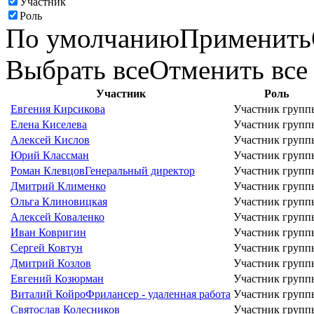
Участник
Роль
По умолчанию
Применить
Выбрать все
Отменить все
Участник
Роль
Евгения Кирсикова
Участник групп
Елена Киселева
Участник групп
Алексей Кислов
Участник групп
Юрий Классман
Участник групп
Роман Клевцов
Генеральный директор
Участник групп
Дмитрий Клименко
Участник групп
Ольга Клиновицкая
Участник групп
Алексей Коваленко
Участник групп
Иван Ковригин
Участник групп
Сергей Ковтун
Участник групп
Дмитрий Козлов
Участник групп
Евгений Козюрман
Участник групп
Виталий Койро
Фрилансер - удаленная работа
Участник групп
Святослав Колесников
Участник групп