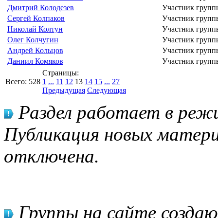
Дмитрий Колодезев
Участник групп
Сергей Колпаков
Участник групп
Николай Колтун
Участник групп
Олег Колчугин
Участник групп
Андрей Кольцов
Участник групп
Даниил Комяков
Участник групп
Страницы:
Всего:
528
1
...
11
12
13
14
15
...
27
Предыдущая
Следующая
Раздел работает в режи
Публикация новых матери
отключена.
Группы на сайте созда