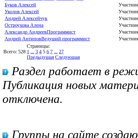
Буков Алексей
Участни
Уколов Алексей
Участни
Андрей Алексейчук
Участни
Остроухова Алена
Участни
Александр Андреев
Программист
Участни
Андрей Антипов
Ведущий программист
Участни
Страницы:
Всего:
528
1
...
3
4
5
6
7
...
27
Предыдущая
Следующая
Раздел работает в режи
Публикация новых матери
отключена.
Группы на сайте созда