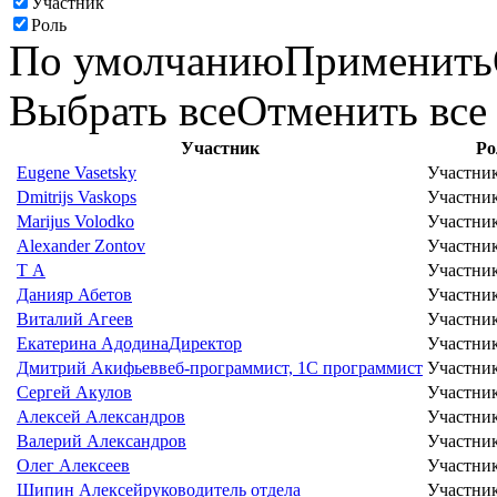
Участник
Роль
По умолчанию
Применить
Выбрать все
Отменить все
Участник
Ро
Eugene Vasetsky
Участни
Dmitrijs Vaskops
Участни
Marijus Volodko
Участни
Alexander Zontov
Участни
Т А
Участни
Данияр Абетов
Участни
Виталий Агеев
Участни
Екатерина Адодина
Директор
Участни
Дмитрий Акифьев
веб-программист, 1С программист
Участни
Сергей Акулов
Участни
Алексей Александров
Участни
Валерий Александров
Участни
Олег Алексеев
Участни
Шипин Алексей
руководитель отдела
Участни