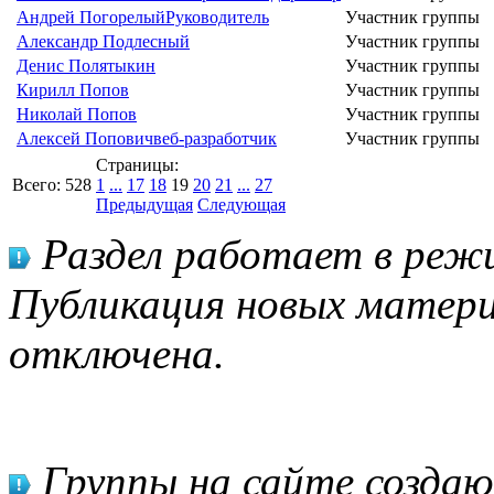
Андрей Погорелый
Руководитель
Участник группы
Александр Подлесный
Участник группы
Денис Полятыкин
Участник группы
Кирилл Попов
Участник группы
Николай Попов
Участник группы
Алексей Попович
веб-разработчик
Участник группы
Страницы:
Всего:
528
1
...
17
18
19
20
21
...
27
Предыдущая
Следующая
Раздел работает в режи
Публикация новых матери
отключена.
Группы на сайте созда