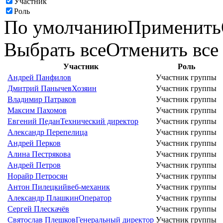
Участник
Роль
По умолчанию
Применить
Выбрать все
Отменить все
Участник
Роль
Андрей Панфилов
Участник группы
Дмитрий Панычев
Хозяин
Участник группы
Владимир Патраков
Участник группы
Максим Пахомов
Участник группы
Евгений Педан
Технический директор
Участник группы
Александр Перепелица
Участник группы
Андрей Перков
Участник группы
Алина Пестрякова
Участник группы
Андрей Петров
Участник группы
Норайр Петросян
Участник группы
Антон Пилецкий
веб-механик
Участник группы
Александр Плашкин
Оператор
Участник группы
Сергей Плескачёв
Участник группы
Святослав Плешков
Генеральный директор
Участник группы