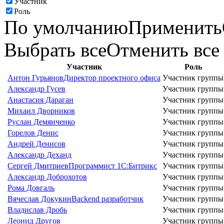
Участник
Роль
По умолчанию
Применить
Выбрать все
Отменить все
Участник
Роль
Антон Гурьянов
Директор проектного офиса
Участник группы
Александр Гусев
Участник группы
Анастасия Дараган
Участник группы
Михаил Дворников
Участник группы
Руслан Демянченко
Участник группы
Горелов Денис
Участник группы
Андрей Денисов
Участник группы
Александр Деханд
Участник группы
Сергей Дмитриев
Программист 1С:Битрикс
Участник группы
Александр Доброхотов
Участник группы
Рома Довгаль
Участник группы
Вячеслав Докукин
Backend разработчик
Участник группы
Владислав Дробь
Участник группы
Леонид Другов
Участник группы