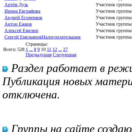
Артём Дузь
Участник группы
Ирина Евграфова
Участник группы
Андрей Егоренков
Участник группы
Антон Ежков
Участник группы
Алексей Емелин
Участник группы
Сергей Емельянов
Налогоплательщик
Участник группы
Страницы:
Всего:
528
1
...
8
9
10
11
12
...
27
Предыдущая
Следующая
Раздел работает в режи
Публикация новых матери
отключена.
Группы на сайте созда