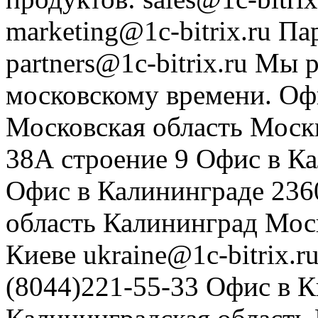
marketing@1c-bitrix.ru
Па
partners@1c-bitrix.ru
Мы р
московскому времени.
Оф
Московская область
Моск
38А строение 9
Офис в К
Офис в Калининграде
236
область
Калининград
Мос
Киеве
ukraine@1c-bitrix.r
(8044)221-55-33
Офис в К