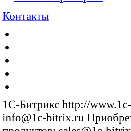
Контакты
1С-Битрикс
http://www.1c-
info@1c-bitrix.ru
Приобре
продуктов
:
sales@1c-bitrix