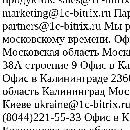
marketing@1c-bitrix.ru
Па
partners@1c-bitrix.ru
Мы р
московскому времени.
Оф
Московская область
Моск
38А строение 9
Офис в К
Офис в Калининграде
236
область
Калининград
Мос
Киеве
ukraine@1c-bitrix.r
(8044)221-55-33
Офис в К