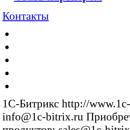
Контакты
1С-Битрикс
http://www.1c-
info@1c-bitrix.ru
Приобре
продуктов
:
sales@1c-bitrix