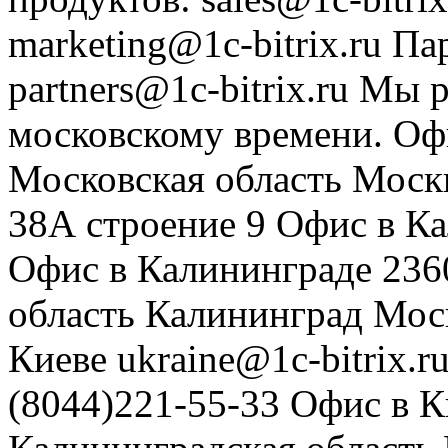
marketing@1c-bitrix.ru
Па
partners@1c-bitrix.ru
Мы р
московскому времени.
Оф
Московская область
Моск
38А строение 9
Офис в К
Офис в Калининграде
236
область
Калининград
Мос
Киеве
ukraine@1c-bitrix.r
(8044)221-55-33
Офис в К