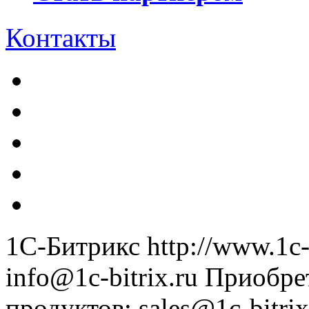
Контакты
1С-Битрикс
http://www.1c-
info@1c-bitrix.ru
Приобре
продуктов
:
sales@1c-bitrix