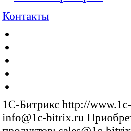
Контакты
1С-Битрикс
http://www.1c-
info@1c-bitrix.ru
Приобре
продуктов
:
sales@1c-bitrix