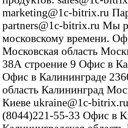
marketing@1c-bitrix.ru
Па
partners@1c-bitrix.ru
Мы р
московскому времени.
Оф
Московская область
Моск
38А строение 9
Офис в К
Офис в Калининграде
236
область
Калининград
Мос
Киеве
ukraine@1c-bitrix.r
(8044)221-55-33
Офис в К