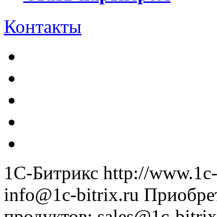
Контакты
1С-Битрикс
http://www.1c-
info@1c-bitrix.ru
Приобре
продуктов
:
sales@1c-bitrix