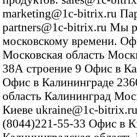
marketing@1c-bitrix.ru
Па
partners@1c-bitrix.ru
Мы р
московскому времени.
Оф
Московская область
Моск
38А строение 9
Офис в К
Офис в Калининграде
236
область
Калининград
Мос
Киеве
ukraine@1c-bitrix.r
(8044)221-55-33
Офис в К