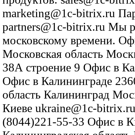
marketing@1c-bitrix.ru
Па
partners@1c-bitrix.ru
Мы р
московскому времени.
Оф
Московская область
Моск
38А строение 9
Офис в К
Офис в Калининграде
236
область
Калининград
Мос
Киеве
ukraine@1c-bitrix.r
(8044)221-55-33
Офис в К