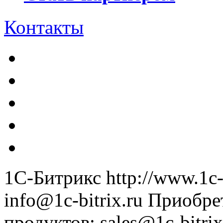
Контакты
1С-Битрикс
http://www.1c-
info@1c-bitrix.ru
Приобре
продуктов
:
sales@1c-bitrix