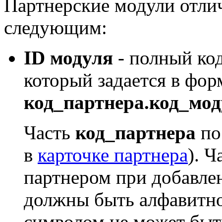
Партнерские модули отли
следующим:
ID модуля
- полный код
который задается в фор
код_партнера.код_мод
Часть
код_партнера
по
в
карточке партнера
). Ч
партнером при добавле
должны быть алфавитн
символом не может быт