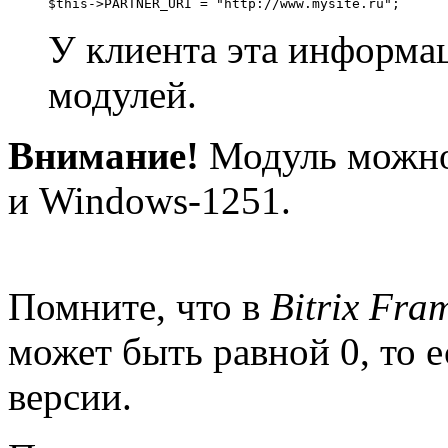
$this->PARTNER_URI = "http://www.mysite.ru";
У клиента эта информац
модулей.
Внимание!
Модуль можно 
и Windows-1251.
Помните, что в
Bitrix Fra
может быть равной 0, то 
версии.