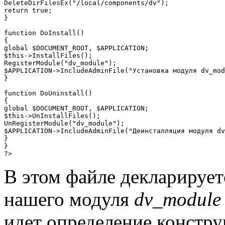
DeleteDirFilesEx("/local/components/dv");

return true;

}

function DoInstall()

{

global $DOCUMENT_ROOT, $APPLICATION;

$this->InstallFiles();

RegisterModule("dv_module");

$APPLICATION->IncludeAdminFile("Установка модуля dv_mod
}

function DoUninstall()

{

global $DOCUMENT_ROOT, $APPLICATION;

$this->UnInstallFiles();

UnRegisterModule("dv_module");

$APPLICATION->IncludeAdminFile("Деинсталляция модуля dv
}

}

?>
В этом файле декларирует
нашего модуля
dv_module
идет определение констр