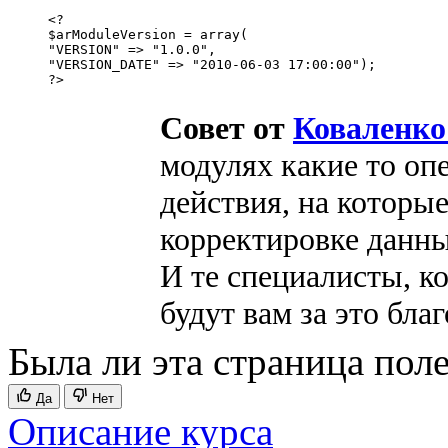
<?

$arModuleVersion = array(

"VERSION" => "1.0.0",

"VERSION_DATE" => "2010-06-03 17:00:00");

?>
Совет от
Коваленко
модулях какие то оп
действия, на которые
корректировке данны
И те специалисты, к
будут вам за это бла
Была ли эта страница пол
Да
Нет
Описание курса