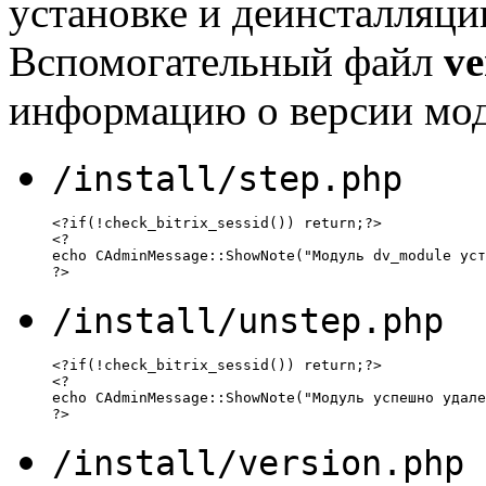
установке и деинсталляци
Вспомогательный файл
ve
информацию о версии мод
/install/step.php
<?if(!check_bitrix_sessid()) return;?>

<?

echo CAdminMessage::ShowNote("Модуль dv_module уст
?>
/install/unstep.php
<?if(!check_bitrix_sessid()) return;?>

<?

echo CAdminMessage::ShowNote("Модуль успешно удале
?>
/install/version.php