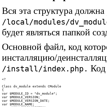
Вся эта структура должна 
/local/modules/dv_modul
будет являться папкой соз
Основной файл, код котор
инсталляцию/деинсталля
Код 
/install/index.php.
<?

Class dv_module extends CModule

{

var $MODULE_ID = "dv_module";

var $MODULE_VERSION;

var $MODULE_VERSION_DATE;

var $MODULE_NAME;
