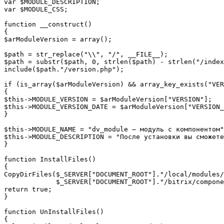
var $MODULE_DESCRIPTION;

var $MODULE_CSS;

function __construct()

{

$arModuleVersion = array();

$path = str_replace("\\", "/", __FILE__);

$path = substr($path, 0, strlen($path) - strlen("/index
include($path."/version.php");

if (is_array($arModuleVersion) && array_key_exists("VER
{

$this->MODULE_VERSION = $arModuleVersion["VERSION"];

$this->MODULE_VERSION_DATE = $arModuleVersion["VERSION_
}

$this->MODULE_NAME = "dv_module – модуль с компонентом"
$this->MODULE_DESCRIPTION = "После установки вы сможете
}

function InstallFiles()

{

CopyDirFiles($_SERVER["DOCUMENT_ROOT"]."/local/modules/
             $_SERVER["DOCUMENT_ROOT"]."/bitrix/compone
return true;

}

function UnInstallFiles()

{
