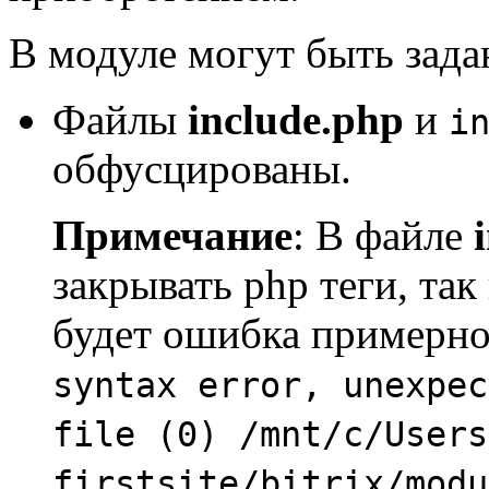
В модуле могут быть зад
Файлы
include.php
и
i
обфусцированы.
Примечание
: В файле
закрывать php теги, та
будет ошибка примерно
syntax error, unexpec
file (0) /mnt/c/Users
firstsite/bitrix/modu