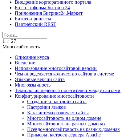
Внедрение корпоративного портала
Бот платформа Битрикс24
Приложения Битрикс24.Маркет
Бизнес-процессы
Партнёрский REST
1
27
/
Многосайтовость
Описание курса
Введение
Использование многосайтовой версии
Чем определяется количество сайтов в системе
Языковые версии сайта
Многоязычность
Технология переноса посетителей между сайтами
Конфигурирование многосайтовости
Создание и настройка сайта
Настройки языков
Как система различает сайты
Многосайтовость на одном домене
Многосайтовость на разных доменах
Псевдомногосайтовость на разных доменах
Примеры настроек сервера Apache