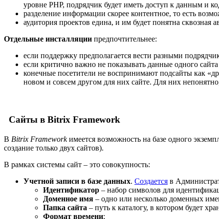
уровне PHP, подрядчик будет иметь доступ к данным и ко
разделение информации скорее контентное, то есть возм
аудитория проектов едина, и им будет понятна сквозная а
Отдельные инсталляции
предпочтительнее:
если поддержку предполагается вести разными подрядчи
если критично важно не показывать данные одного сайта
конечные посетители не воспринимают подсайты как «др
новом и совсем другом для них сайте. Для них непонятно
Сайты в Bitrix Framework
В
Bitrix Framework
имеется возможность на базе одного экземп
создание только двух сайтов).
В рамках системы сайт – это совокупность:
Учетной записи в базе данных
.
Создается
в Администрат
Идентификатор
– набор символов для идентифика
Доменное имя
– одно или несколько доменных име
Папка сайта
– путь к каталогу, в котором будет хра
Формат времени
;