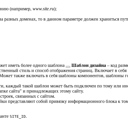
анию (например,
www.site.ru
);
на разных доменах, то в данном параметре должен храниться пут
ожет иметь более одного
шаблона
Шаблон дизайна
– код разм
твенный стиль и способ отображения страниц. Включает в себя 
Может также включать в себя шаблоны компонентов, шаблоны г
ти, каждый такой шаблон может быть подключен по тому или и
апке сайта" и принадлежащих этому сайту.
троек, связанных с сайтом.
йки представляют собой привязку информационного блока к том
танте
.
SITE_ID