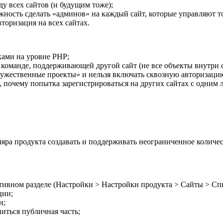
ду всех сайтов (и будущим тоже);
ожность сделать «админов» на каждый сайт, которые управляют 
вторизация на всех сайтах.
ками на уровне PHP;
 команде, поддерживающей другой сайт (не все объекты внутри
ужественные проекты» и нельзя включать сквозную авторизацию.
, почему попытка зарегистрироваться на других сайтах с одним
ляра продукта создавать и поддерживать неограниченное количе
ивном разделе (
Настройки > Настройки продукта > Сайты > Сп
ции;
н;
ниться публичная часть;