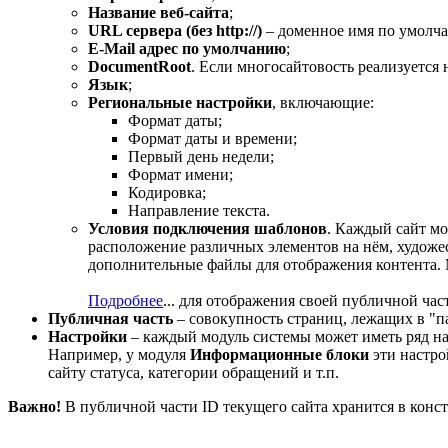
Название веб-сайта
;
URL сервера (без http://)
– доменное имя по умолч
E-Mail адрес по умолчанию
;
DocumentRoot
. Если многосайтовость реализуется 
Язык
;
Региональные настройки
, включающие:
Формат даты;
Формат даты и времени;
Первый день недели;
Формат имени;
Кодировка;
Направление текста.
Условия подключения шаблонов
. Каждый сайт м
расположение различных элементов на нём, художес
дополнительные файлы для отображения контента. 
Подробнее
...
для отображения своей публичной час
Публичная часть
– совокупность страниц, лежащих в "п
Настройки
– каждый модуль системы может иметь ряд нас
Например, у модуля
Информационные блоки
эти настро
сайту статуса, категории обращений и т.п.
Важно!
В публичной части ID текущего сайта хранится в конс