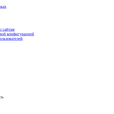
вках
о сайтам
овой конфигурацией
пользователей
сь.