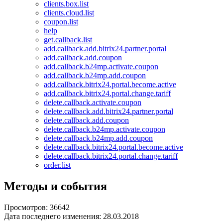
clients.box.list
clients.cloud.list
coupon.list
help
get.callback.list
add.callback.add.bitrix24.partner.portal
add.callback.add.coupon
add.callback.b24mp.activate.coupon
add.callback.b24mp.add.coupon
add.callback.bitrix24.portal.become.active
add.callback.bitrix24.portal.change.tariff
delete.callback.activate.coupon
delete.callback.add.bitrix24.partner.portal
delete.callback.add.coupon
delete.callback.b24mp.activate.coupon
delete.callback.b24mp.add.coupon
delete.callback.bitrix24.portal.become.active
delete.callback.bitrix24.portal.change.tariff
order.list
Методы и события
Просмотров: 36642
Дата последнего изменения: 28.03.2018