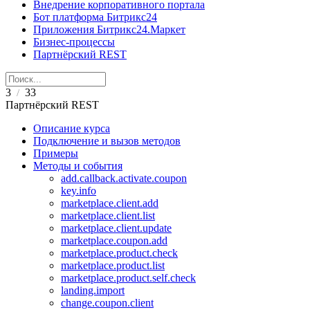
Внедрение корпоративного портала
Бот платформа Битрикс24
Приложения Битрикс24.Маркет
Бизнес-процессы
Партнёрский REST
3
33
/
Партнёрский REST
Описание курса
Подключение и вызов методов
Примеры
Методы и события
add.callback.activate.coupon
key.info
marketplace.client.add
marketplace.client.list
marketplace.client.update
marketplace.coupon.add
marketplace.product.check
marketplace.product.list
marketplace.product.self.check
landing.import
change.coupon.client