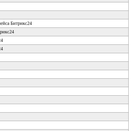
лейса Битрикс24
трикс24
24
24