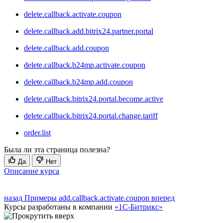
delete.callback.activate.coupon
delete.callback.add.bitrix24.partner.portal
delete.callback.add.coupon
delete.callback.b24mp.activate.coupon
delete.callback.b24mp.add.coupon
delete.callback.bitrix24.portal.become.active
delete.callback.bitrix24.portal.change.tariff
order.list
Была ли эта страница полезна?
Да
Нет
Описание курса
назад
Примеры
add.callback.activate.coupon
вперед
Курсы разработаны в компании
«1С-Битрикс»