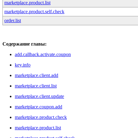
marketplace.product.list
marketplace.product.self.check
order.list
Содержание главы:
add.callback.activate.coupon
key.info
marketplace.client.add
marketplace.client.list
marketplace.client.update
marketplace.coupon.add
marketplace.product.check
marketplace.product.list