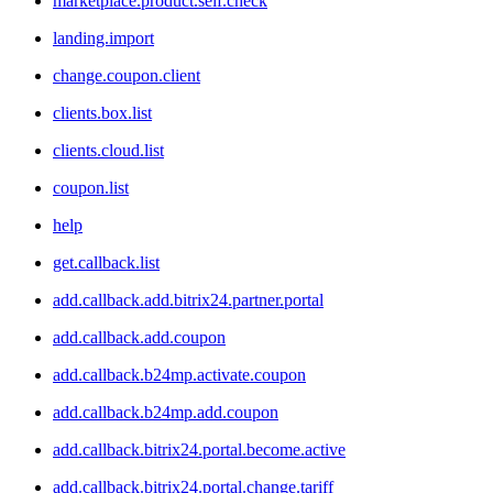
marketplace.product.self.check
landing.import
change.coupon.client
clients.box.list
clients.cloud.list
coupon.list
help
get.callback.list
add.callback.add.bitrix24.partner.portal
add.callback.add.coupon
add.callback.b24mp.activate.coupon
add.callback.b24mp.add.coupon
add.callback.bitrix24.portal.become.active
add.callback.bitrix24.portal.change.tariff