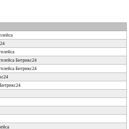
плейса
с24
тплейса
тплейса Битрикс24
тплейса Битрикс24
кс24
 Битрикс24
лейса