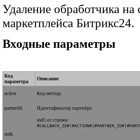
Удаление обработчика на 
маркетплейса Битрикс24.
Входные параметры
Код
Описание
параметра
action
Код метода
partnerId
Идентификатор партнёра
md5 от строки:
#CALLBACK_ID#|#ACTION#|#PARTNER_ID#|#PART
auth