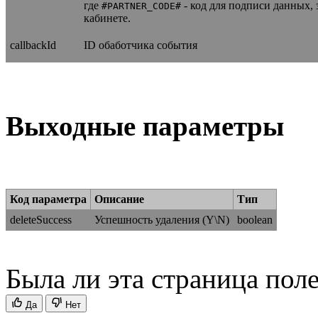
где
- код для подписи данных, 
#PARTNER_CODE#
кабинете.
callbackId
ID обаботчика события
Выходные параметры
Код параметра
Описание
Тип
deleteSuccess
Успешность удаления (Y\N)
boolean
Была ли эта страница пол
Да
Нет