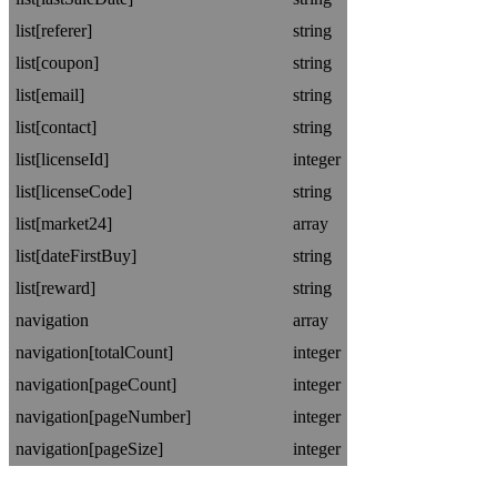
list[referer]
string
list[coupon]
string
list[email]
string
list[contact]
string
list[licenseId]
integer
list[licenseCode]
string
list[market24]
array
list[dateFirstBuy]
string
list[reward]
string
navigation
array
navigation[totalCount]
integer
navigation[pageCount]
integer
navigation[pageNumber]
integer
navigation[pageSize]
integer