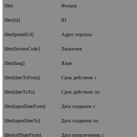
filter
Фильтр
filter[id]
ID
filter[portalUrl]
Адрес портала
filter[licenseCode]
Лицензия
filter[lang]
Язык
filter[dateToFrom]
Срок действия: c
filter[dateToTo]
Срок действия: по
filter[openDateFrom]
Дата создания: с
filter[openDateTo]
Дата создания: по
filter[affDateFrom]
Дата привлечения: с