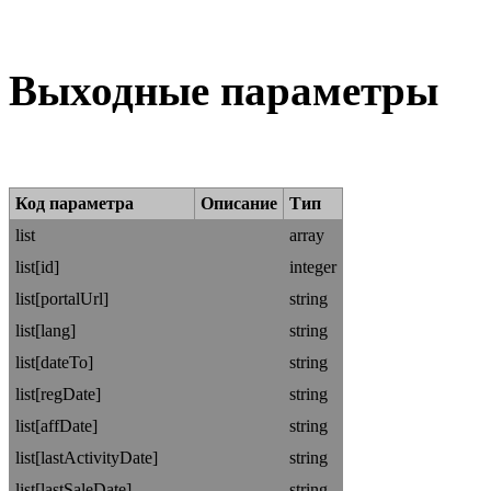
Выходные параметры
Код параметра
Описание
Тип
list
array
list[id]
integer
list[portalUrl]
string
list[lang]
string
list[dateTo]
string
list[regDate]
string
list[affDate]
string
list[lastActivityDate]
string
list[lastSaleDate]
string