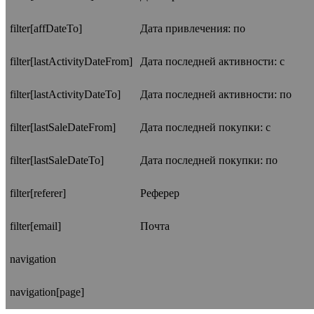
filter[affDateTo]
Дата привлечения: по
filter[lastActivityDateFrom]
Дата последней активности: с
filter[lastActivityDateTo]
Дата последней активности: по
filter[lastSaleDateFrom]
Дата последней покупки: с
filter[lastSaleDateTo]
Дата последней покупки: по
filter[referer]
Реферер
filter[email]
Почта
navigation
navigation[page]