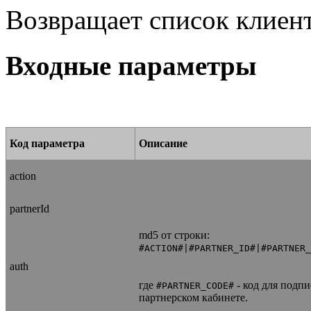
Возвращает список клиент
Входные параметры
Код параметра
Описание
action
partnerId
md5 от строки:
#ACTION#|#PARTNER_ID#|#PARTNER_
auth
где
- код для подпи
#PARTNER_CODE#
партнерском кабинете.