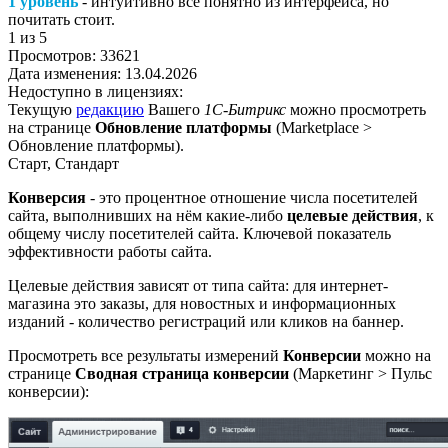
1 уровень
- интуитивно все понятно из интерфейса, но
почитать стоит.
1
из 5
Просмотров:
33621
Дата изменения:
13.04.2026
Недоступно в лицензиях:
Текущую
редакцию
Вашего
1С-Битрикс
можно просмотреть
на странице
Обновление платформы
(
Marketplace >
Обновление платформы
).
Старт, Стандарт
Конверсия
- это процентное отношение числа посетителей
сайта, выполнивших на нём какие-либо
целевые действия
, к
общему числу посетителей сайта. Ключевой показатель
эффективности работы сайта.
Целевые действия зависят от типа сайта: для интернет-
магазина это заказы, для новостных и информационных
изданий - количество регистраций или кликов на баннер.
Просмотреть все результаты измерений
Конверсии
можно на
странице
Сводная страница конверсии
(
Маркетинг > Пульс
конверсии
):