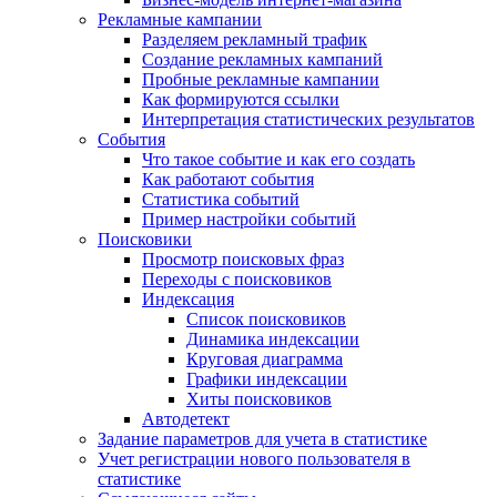
Рекламные кампании
Разделяем рекламный трафик
Создание рекламных кампаний
Пробные рекламные кампании
Как формируются ссылки
Интерпретация статистических результатов
События
Что такое событие и как его создать
Как работают события
Статистика событий
Пример настройки событий
Поисковики
Просмотр поисковых фраз
Переходы с поисковиков
Индексация
Список поисковиков
Динамика индексации
Круговая диаграмма
Графики индексации
Хиты поисковиков
Автодетект
Задание параметров для учета в статистике
Учет регистрации нового пользователя в
статистике