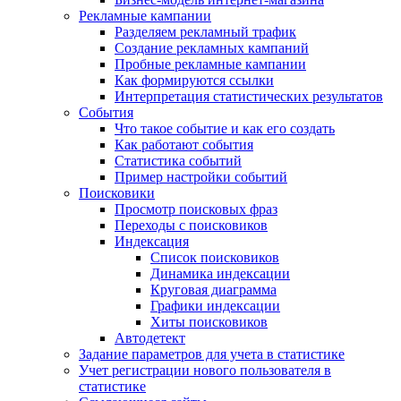
Рекламные кампании
Разделяем рекламный трафик
Создание рекламных кампаний
Пробные рекламные кампании
Как формируются ссылки
Интерпретация статистических результатов
События
Что такое событие и как его создать
Как работают события
Статистика событий
Пример настройки событий
Поисковики
Просмотр поисковых фраз
Переходы с поисковиков
Индексация
Список поисковиков
Динамика индексации
Круговая диаграмма
Графики индексации
Хиты поисковиков
Автодетект
Задание параметров для учета в статистике
Учет регистрации нового пользователя в
статистике