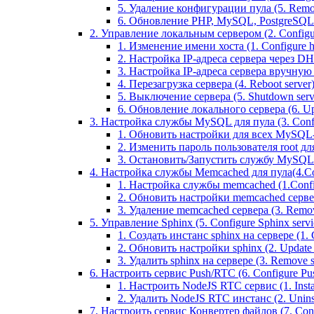
5. Удаление конфигурации пула (5. Remov
6. Обновление PHP, MySQL, PostgreSQL 
2. Управление локальным сервером (2. Configure
1. Изменение имени хоста (1. Configure 
2. Настройка IP-адреса сервера через DHC
3. Настройка IP-адреса сервера вручную (
4. Перезагрузка сервера (4. Reboot server
5. Выключение сервера (5. Shutdown serv
6. Обновление локального сервера (6. Upd
3. Настройка службы MySQL для пула (3. Config
1. Обновить настройки для всех MySQL-сер
2. Изменить пароль пользователя root дл
3. Остановить/Запустить службу MySQL на 
4. Настройка службы Memcached для пула(4.Conf
1. Настройка службы memcached (1.Confi
2. Обновить настройки memcached сервера 
3. Удаление memcached сервера (3. Remo
5. Управление Sphinx (5. Configure Sphinx servic
1. Создать инстанс sphinx на сервере (1. C
2. Обновить настройки sphinx (2. Update s
3. Удалить sphinx на сервере (3. Remove sp
6. Настроить сервис Push/RTC (6. Configure Push
1. Настроить NodeJS RTC сервис (1. Inst
2. Удалить NodeJS RTC инстанс (2. Unins
7. Настроить сервис Конвертер файлов (7. Confi