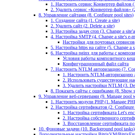
1. Настроить сервис Конвертер файлов (1.
2. Удалить сервис «Конвертер файлов» (2
8. Управление сайтами (8. Configure pool sites)
1. Создание сайта (1. Create a site)
2. Удалить сайт (2. Delete a site)
3. Настройка задач cron (3. Change a site'a 
4. Настройка SMTP (4. Change a site's e-ma
Настройки для почтовых сервисов
5. Настройка https на сайте (5. Change a sit
6. Настройка nginx для работы с композит
Условия работы композитного кеш
Конфигурационный файл сайта
7. Настроить NTLM авторизацию (7. Conf
1. Настроить NTLM-авторизацию для 
2. Использовать существующие настр
3. Удалить настройки NTLM (3. Del
8. Показать сайты с ошибками (8. Show sit
9. Управление веб-серверами (9. Manage pool w
1. Настроить модули PHP (1. Manage PHP
2. Настройка сертификатов (2. Configure ce
1. Настройка сертификата Let's encryp
2. Настройка собственного сертифик
3. Восстановление сертификата по ум
10. Фоновые задачи (10. Background pool tasks)
Дополнительные настройки BitrixVM/BitrixEn