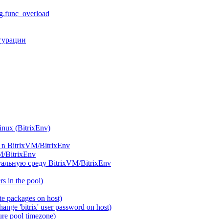
.func_overload
гурации
ux (BitrixEnv)
в BitrixVM/BitrixEnv
M/BitrixEnv
альную среду BitrixVM/BitrixEnv
 in the pool)
e packages on host)
ange 'bitrix' user password on host)
re pool timezone)