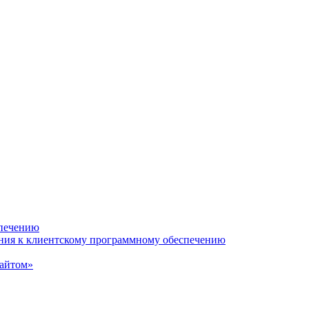
спечению
ания к клиентскому программному обеспечению
сайтом»