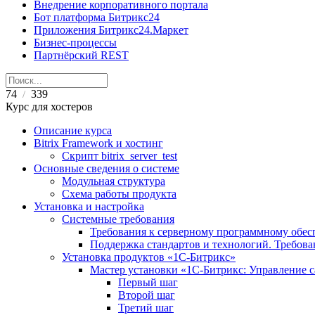
Внедрение корпоративного портала
Бот платформа Битрикс24
Приложения Битрикс24.Маркет
Бизнес-процессы
Партнёрский REST
74
339
/
Курс для хостеров
Описание курса
Bitrix Framework и хостинг
Скрипт bitrix_server_test
Основные сведения о системе
Модульная структура
Схема работы продукта
Установка и настройка
Системные требования
Требования к серверному программному обе
Поддержка стандартов и технологий. Требов
Установка продуктов «1С-Битрикс»
Мастер установки «1C-Битрикс: Управление 
Первый шаг
Второй шаг
Третий шаг