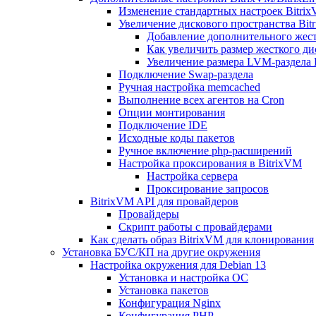
Изменение стандартных настроек Bitri
Увеличение дискового пространства Bit
Добавление дополнительного жест
Как увеличить размер жесткого ди
Увеличение размера LVM-раздела B
Подключение Swap-раздела
Ручная настройка memcached
Выполнение всех агентов на Cron
Опции монтирования
Подключение IDE
Исходные коды пакетов
Ручное включение php-расширений
Настройка проксирования в BitrixVM
Настройка сервера
Проксирование запросов
BitrixVM API для провайдеров
Провайдеры
Скрипт работы с провайдерами
Как сделать образ BitrixVM для клонирования
Установка БУС/КП на другие окружения
Настройка окружения для Debian 13
Установка и настройка ОС
Установка пакетов
Конфигурация Nginx
Конфигурация PHP