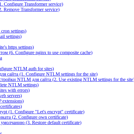
 Configure Transformer service)
. Remove Transformer service)
cron settings)
il settings)
e's https settings)
ом (6. Configure nginx to use composite cache)
а
igure NTLM auth for sites)
сайта (1. Configure NTLM settings for the site)
ойки NTLM для сайта (2. Use existing NTLM settings for the site
ete NTLM settings)
es with errors)
eb servers)
 extensions)
rtificates)
t (1. Configure "Let's encrypt" certificate)
ата (2. Configure own certificate)
олчанию (3. Restore default certificate)
v