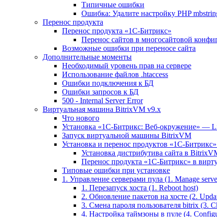
Типичные ошибки
Ошибка: Удалите настройку PHP mbstring
Перенос продукта
Перенос продукта «1C-Битрикс»
Перенос сайтов в многосайтовой конфи
Возможные ошибки при переносе сайта
Дополнительные моменты
Необходимый уровень прав на сервере
Использование файлов .htaccess
Ошибки подключения к БД
Ошибки запросов к БД
500 - Internal Server Error
Виртуальная машина BitrixVM v9.x
Что нового
Установка «1С-Битрикс: Веб-окружение» — Lin
Запуск виртуальной машины BitrixVM
Установка и перенос продуктов «1С-Битрикс» 
Установка дистрибутива сайта в BitrixV
Перенос продукта «1C-Битрикс» в вирту
Типовые ошибки при установке
1. Управление серверами пула (1. Manage servers
1. Перезапуск хоста (1. Reboot host)
2. Обновление пакетов на хосте (2. Updat
3. Смена пароля пользователя bitrix (3. Ch
4. Настройка таймзоны в пуле (4. Configu