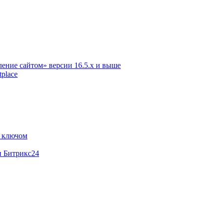
ение сайтом» версии 16.5.х и выше
place
м ключом
и Битрикс24