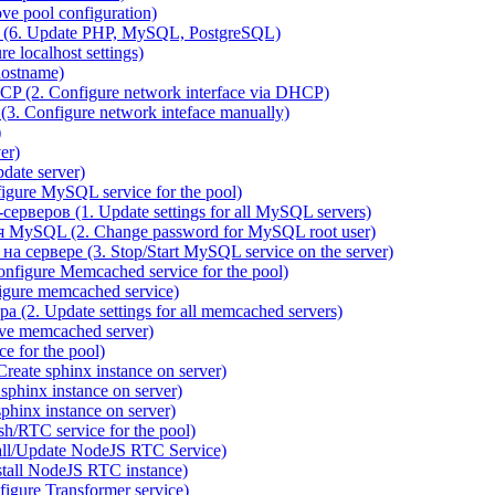
e pool configuration)
(6. Update PHP, MySQL, PostgreSQL)
 localhost settings)
hostname)
P (2. Configure network interface via DHCP)
3. Configure network inteface manually)
)
er)
ate server)
ure MySQL service for the pool)
веров (1. Update settings for all MySQL servers)
я MySQL (2. Change password for MySQL root user)
сервере (3. Stop/Start MySQL service on the server)
igure Memcached service for the pool)
gure memcached service)
(2. Update settings for all memcached servers)
ve memcached server)
e for the pool)
reate sphinx instance on server)
phinx instance on server)
hinx instance on server)
/RTC service for the pool)
all/Update NodeJS RTC Service)
tall NodeJS RTC instance)
gure Transformer service)