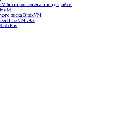
xVM без отключения автоподстройки
rixVM
кого диска BitrixVM
ска BitrixVM v9.x
itrixEnv