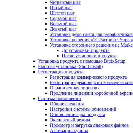
Четвёртый шаг
Пятый шаг
Шестой шаг
Седьмой шаг
Восьмой шаг
Девятый шаг
Установка демо-сайта для разработчиков
Установка решения «1C-Битрикс: Управл
Установка стороннего решения из Market
До установки продукта
После установки продукта
Установка продукта с помощью BitrixSetup
Быстрая установка (Short install)
Регистрация продукта
Регистрация коммерческого продукта
Регистрация демо-версии коммерчески
Ограниченная лицензия
Продление лицензии коробочной верси
Система обновлений
Общие сведения
Настройки системы обновлений
Обновление ядра продукта
Экспертный режим
Просмотр и загрузка языковых файлов
Активация купона