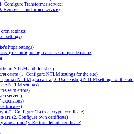
 Configure Transformer service)
. Remove Transformer service)
cron settings)
il settings)
e's https settings)
ом (6. Configure nginx to use composite cache)
а
igure NTLM auth for sites)
сайта (1. Configure NTLM settings for the site)
ойки NTLM для сайта (2. Use existing NTLM settings for the site
ete NTLM settings)
es with errors)
eb servers)
 extensions)
rtificates)
t (1. Configure "Let's encrypt" certificate)
ата (2. Configure own certificate)
олчанию (3. Restore default certificate)
v