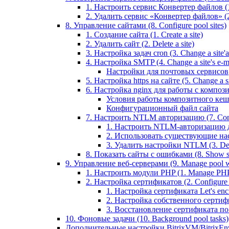
1. Настроить сервис Конвертер файлов (1.
2. Удалить сервис «Конвертер файлов» (2
8. Управление сайтами (8. Configure pool sites)
1. Создание сайта (1. Create a site)
2. Удалить сайт (2. Delete a site)
3. Настройка задач cron (3. Change a site'a 
4. Настройка SMTP (4. Change a site's e-ma
Настройки для почтовых сервисов
5. Настройка https на сайте (5. Change a sit
6. Настройка nginx для работы с композит
Условия работы композитного кеш
Конфигурационный файл сайта
7. Настроить NTLM авторизацию (7. Conf
1. Настроить NTLM-авторизацию для 
2. Использовать существующие настр
3. Удалить настройки NTLM (3. Del
8. Показать сайты с ошибками (8. Show sit
9. Управление веб-серверами (9. Manage pool w
1. Настроить модули PHP (1. Manage PHP
2. Настройка сертификатов (2. Configure ce
1. Настройка сертификата Let's encryp
2. Настройка собственного сертифик
3. Восстановление сертификата по ум
10. Фоновые задачи (10. Background pool tasks)
Дополнительные настройки BitrixVM/BitrixEn