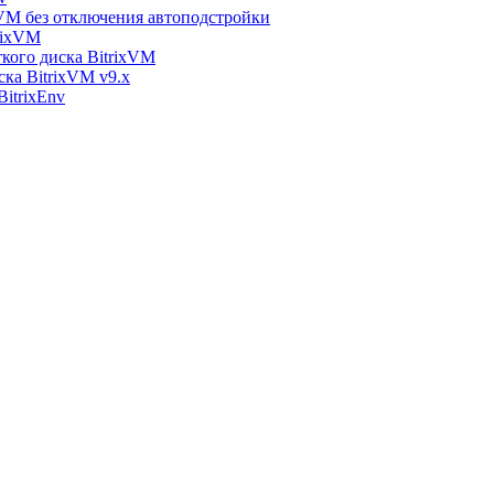
xVM без отключения автоподстройки
rixVM
кого диска BitrixVM
ска BitrixVM v9.x
itrixEnv