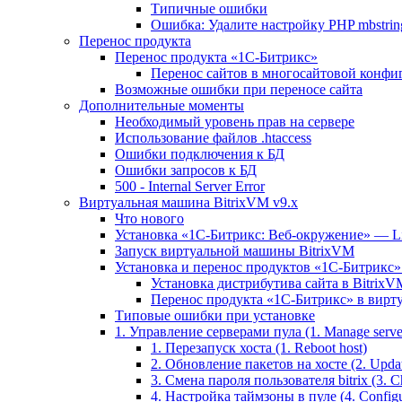
Типичные ошибки
Ошибка: Удалите настройку PHP mbstring
Перенос продукта
Перенос продукта «1C-Битрикс»
Перенос сайтов в многосайтовой конфи
Возможные ошибки при переносе сайта
Дополнительные моменты
Необходимый уровень прав на сервере
Использование файлов .htaccess
Ошибки подключения к БД
Ошибки запросов к БД
500 - Internal Server Error
Виртуальная машина BitrixVM v9.x
Что нового
Установка «1С-Битрикс: Веб-окружение» — Lin
Запуск виртуальной машины BitrixVM
Установка и перенос продуктов «1С-Битрикс» 
Установка дистрибутива сайта в BitrixV
Перенос продукта «1C-Битрикс» в вирту
Типовые ошибки при установке
1. Управление серверами пула (1. Manage servers
1. Перезапуск хоста (1. Reboot host)
2. Обновление пакетов на хосте (2. Updat
3. Смена пароля пользователя bitrix (3. Ch
4. Настройка таймзоны в пуле (4. Configu