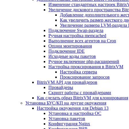
Изменение стандартных настроек Bitri
Увеличение дискового пространства Bit
Добавление дополнительного жест
Как увеличить размер жесткого ди
Увеличение размера LVM-раздела B
Подключение Swap-раздела
Ручная настройка memcached
Выполнение всех агентов на Cron
Опции монтирования
Подключение IDE
Исходные коды пакетов
Ручное включение php-расширений
Настройка проксирования в BitrixVM
Настройка сервера
Проксирование запросов
BitrixVM API для провайдеров
Провайдеры
Скрипт работы с провайдерами
Как сделать образ BitrixVM для клонирования
Установка БУС/КП на другие окружения
Настройка окружения для Debian 13
Установка и настройка ОС
Установка пакетов
Конфигурация Nginx
Конфигурация PHP