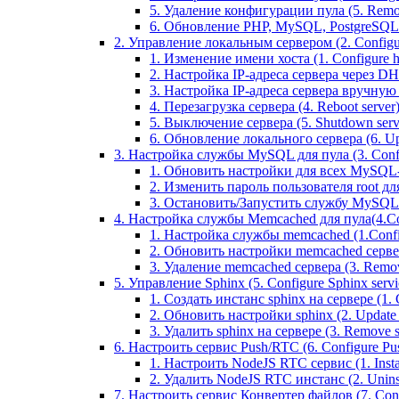
5. Удаление конфигурации пула (5. Remov
6. Обновление PHP, MySQL, PostgreSQL 
2. Управление локальным сервером (2. Configure
1. Изменение имени хоста (1. Configure 
2. Настройка IP-адреса сервера через DHC
3. Настройка IP-адреса сервера вручную (
4. Перезагрузка сервера (4. Reboot server
5. Выключение сервера (5. Shutdown serv
6. Обновление локального сервера (6. Upd
3. Настройка службы MySQL для пула (3. Config
1. Обновить настройки для всех MySQL-сер
2. Изменить пароль пользователя root дл
3. Остановить/Запустить службу MySQL на 
4. Настройка службы Memcached для пула(4.Conf
1. Настройка службы memcached (1.Confi
2. Обновить настройки memcached сервера 
3. Удаление memcached сервера (3. Remo
5. Управление Sphinx (5. Configure Sphinx servic
1. Создать инстанс sphinx на сервере (1. C
2. Обновить настройки sphinx (2. Update s
3. Удалить sphinx на сервере (3. Remove sp
6. Настроить сервис Push/RTC (6. Configure Push
1. Настроить NodeJS RTC сервис (1. Inst
2. Удалить NodeJS RTC инстанс (2. Unins
7. Настроить сервис Конвертер файлов (7. Confi