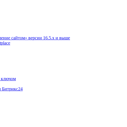
ение сайтом» версии 16.5.х и выше
place
м ключом
и Битрикс24