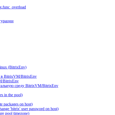
.func_overload
гурации
ux (BitrixEnv)
в BitrixVM/BitrixEnv
M/BitrixEnv
альную среду BitrixVM/BitrixEnv
 in the pool)
e packages on host)
ange 'bitrix' user password on host)
re pool timezone)