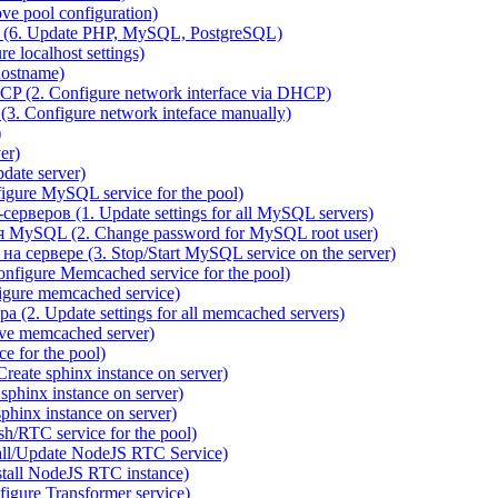
e pool configuration)
(6. Update PHP, MySQL, PostgreSQL)
 localhost settings)
hostname)
P (2. Configure network interface via DHCP)
3. Configure network inteface manually)
)
er)
ate server)
ure MySQL service for the pool)
веров (1. Update settings for all MySQL servers)
я MySQL (2. Change password for MySQL root user)
сервере (3. Stop/Start MySQL service on the server)
igure Memcached service for the pool)
gure memcached service)
(2. Update settings for all memcached servers)
ve memcached server)
e for the pool)
reate sphinx instance on server)
phinx instance on server)
hinx instance on server)
/RTC service for the pool)
all/Update NodeJS RTC Service)
tall NodeJS RTC instance)
gure Transformer service)