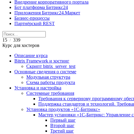
Внедрение корпоративного портала
Бот платформа Битрикс24
Приложения Битрикс24.Маркет
Бизнес-процессы
Партнёрский REST
15
339
/
Курс для хостеров
Описание курса
Bitrix Framework и хостинг
Скрипт bitrix_server_test
Основные сведения о системе
Модульная структура
Схема работы продукта
Установка и настройка
Системные требования
Требования к серверному программному обе
Поддержка стандартов и технологий. Требов
Установка продуктов «1С-Битрикс»
Мастер установки «1C-Битрикс: Управление 
Первый шаг
Второй шаг
Третий шаг