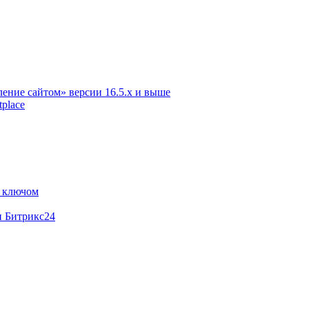
ение сайтом» версии 16.5.х и выше
place
м ключом
и Битрикс24