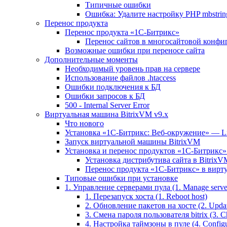
Типичные ошибки
Ошибка: Удалите настройку PHP mbstring
Перенос продукта
Перенос продукта «1C-Битрикс»
Перенос сайтов в многосайтовой конфи
Возможные ошибки при переносе сайта
Дополнительные моменты
Необходимый уровень прав на сервере
Использование файлов .htaccess
Ошибки подключения к БД
Ошибки запросов к БД
500 - Internal Server Error
Виртуальная машина BitrixVM v9.x
Что нового
Установка «1С-Битрикс: Веб-окружение» — Lin
Запуск виртуальной машины BitrixVM
Установка и перенос продуктов «1С-Битрикс» 
Установка дистрибутива сайта в BitrixV
Перенос продукта «1C-Битрикс» в вирту
Типовые ошибки при установке
1. Управление серверами пула (1. Manage servers
1. Перезапуск хоста (1. Reboot host)
2. Обновление пакетов на хосте (2. Updat
3. Смена пароля пользователя bitrix (3. Ch
4. Настройка таймзоны в пуле (4. Configu