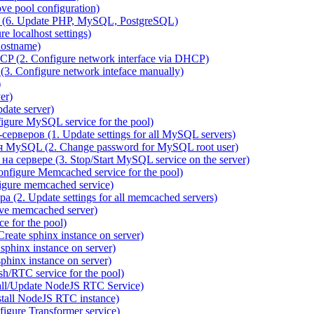
e pool configuration)
(6. Update PHP, MySQL, PostgreSQL)
 localhost settings)
hostname)
P (2. Configure network interface via DHCP)
3. Configure network inteface manually)
)
er)
ate server)
ure MySQL service for the pool)
веров (1. Update settings for all MySQL servers)
я MySQL (2. Change password for MySQL root user)
сервере (3. Stop/Start MySQL service on the server)
igure Memcached service for the pool)
gure memcached service)
(2. Update settings for all memcached servers)
ve memcached server)
e for the pool)
reate sphinx instance on server)
phinx instance on server)
hinx instance on server)
/RTC service for the pool)
all/Update NodeJS RTC Service)
tall NodeJS RTC instance)
gure Transformer service)