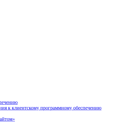
спечению
ания к клиентскому программному обеспечению
сайтом»