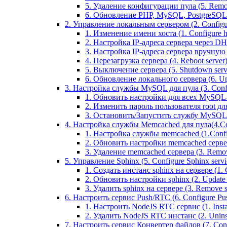
5. Удаление конфигурации пула (5. Remov
6. Обновление PHP, MySQL, PostgreSQL 
2. Управление локальным сервером (2. Configure
1. Изменение имени хоста (1. Configure 
2. Настройка IP-адреса сервера через DHC
3. Настройка IP-адреса сервера вручную (
4. Перезагрузка сервера (4. Reboot server
5. Выключение сервера (5. Shutdown serv
6. Обновление локального сервера (6. Upd
3. Настройка службы MySQL для пула (3. Config
1. Обновить настройки для всех MySQL-сер
2. Изменить пароль пользователя root дл
3. Остановить/Запустить службу MySQL на 
4. Настройка службы Memcached для пула(4.Conf
1. Настройка службы memcached (1.Confi
2. Обновить настройки memcached сервера 
3. Удаление memcached сервера (3. Remo
5. Управление Sphinx (5. Configure Sphinx servic
1. Создать инстанс sphinx на сервере (1. C
2. Обновить настройки sphinx (2. Update s
3. Удалить sphinx на сервере (3. Remove sp
6. Настроить сервис Push/RTC (6. Configure Push
1. Настроить NodeJS RTC сервис (1. Inst
2. Удалить NodeJS RTC инстанс (2. Unins
7. Настроить сервис Конвертер файлов (7. Confi