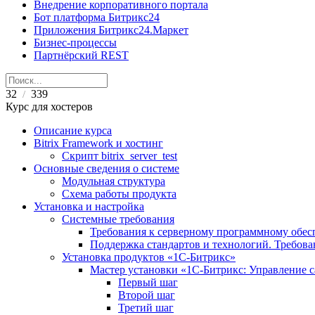
Внедрение корпоративного портала
Бот платформа Битрикс24
Приложения Битрикс24.Маркет
Бизнес-процессы
Партнёрский REST
32
339
/
Курс для хостеров
Описание курса
Bitrix Framework и хостинг
Скрипт bitrix_server_test
Основные сведения о системе
Модульная структура
Схема работы продукта
Установка и настройка
Системные требования
Требования к серверному программному обе
Поддержка стандартов и технологий. Требов
Установка продуктов «1С-Битрикс»
Мастер установки «1C-Битрикс: Управление 
Первый шаг
Второй шаг
Третий шаг