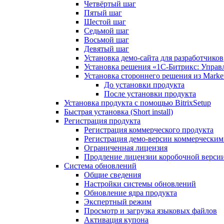
Четвёртый шаг
Пятый шаг
Шестой шаг
Седьмой шаг
Восьмой шаг
Девятый шаг
Установка демо-сайта для разработчиков
Установка решения «1C-Битрикс: Управл
Установка стороннего решения из Market
До установки продукта
После установки продукта
Установка продукта с помощью BitrixSetup
Быстрая установка (Short install)
Регистрация продукта
Регистрация коммерческого продукта
Регистрация демо-версии коммерчески
Ограниченная лицензия
Продление лицензии коробочной верси
Система обновлений
Общие сведения
Настройки системы обновлений
Обновление ядра продукта
Экспертный режим
Просмотр и загрузка языковых файлов
Активация купона