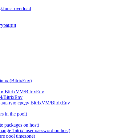
.func_overload
гурации
ux (BitrixEnv)
в BitrixVM/BitrixEnv
M/BitrixEnv
альную среду BitrixVM/BitrixEnv
 in the pool)
e packages on host)
ange 'bitrix' user password on host)
re pool timezone)