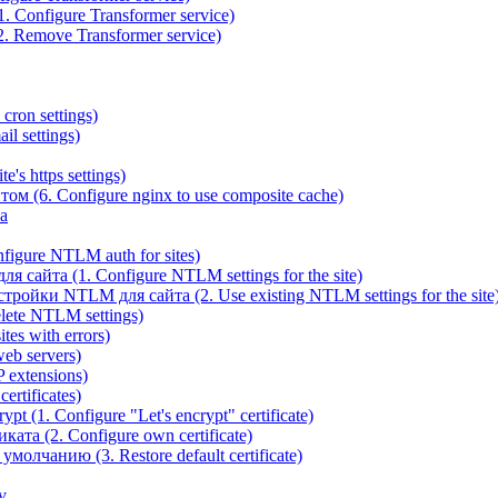
 Configure Transformer service)
. Remove Transformer service)
cron settings)
il settings)
e's https settings)
ом (6. Configure nginx to use composite cache)
а
igure NTLM auth for sites)
сайта (1. Configure NTLM settings for the site)
ойки NTLM для сайта (2. Use existing NTLM settings for the site
ete NTLM settings)
es with errors)
eb servers)
 extensions)
rtificates)
t (1. Configure "Let's encrypt" certificate)
ата (2. Configure own certificate)
олчанию (3. Restore default certificate)
v