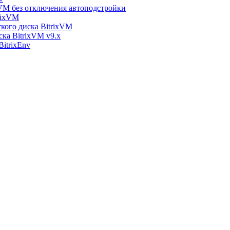
xVM без отключения автоподстройки
rixVM
кого диска BitrixVM
ска BitrixVM v9.x
itrixEnv