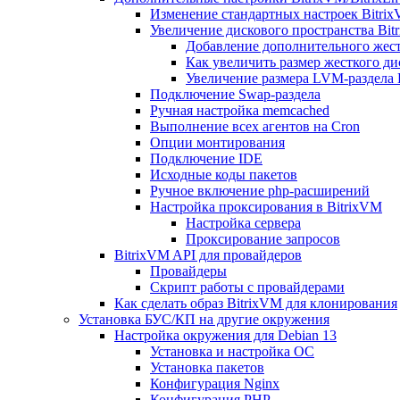
Изменение стандартных настроек Bitri
Увеличение дискового пространства Bit
Добавление дополнительного жест
Как увеличить размер жесткого ди
Увеличение размера LVM-раздела B
Подключение Swap-раздела
Ручная настройка memcached
Выполнение всех агентов на Cron
Опции монтирования
Подключение IDE
Исходные коды пакетов
Ручное включение php-расширений
Настройка проксирования в BitrixVM
Настройка сервера
Проксирование запросов
BitrixVM API для провайдеров
Провайдеры
Скрипт работы с провайдерами
Как сделать образ BitrixVM для клонирования
Установка БУС/КП на другие окружения
Настройка окружения для Debian 13
Установка и настройка ОС
Установка пакетов
Конфигурация Nginx
Конфигурация PHP