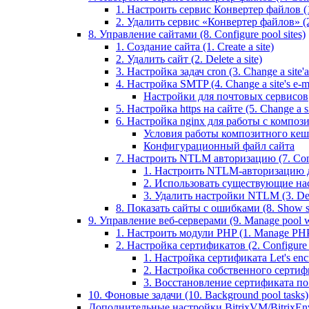
1. Настроить сервис Конвертер файлов (1.
2. Удалить сервис «Конвертер файлов» (2
8. Управление сайтами (8. Configure pool sites)
1. Создание сайта (1. Create a site)
2. Удалить сайт (2. Delete a site)
3. Настройка задач cron (3. Change a site'a 
4. Настройка SMTP (4. Change a site's e-ma
Настройки для почтовых сервисов
5. Настройка https на сайте (5. Change a sit
6. Настройка nginx для работы с композит
Условия работы композитного кеш
Конфигурационный файл сайта
7. Настроить NTLM авторизацию (7. Conf
1. Настроить NTLM-авторизацию для 
2. Использовать существующие настр
3. Удалить настройки NTLM (3. Del
8. Показать сайты с ошибками (8. Show sit
9. Управление веб-серверами (9. Manage pool w
1. Настроить модули PHP (1. Manage PHP
2. Настройка сертификатов (2. Configure ce
1. Настройка сертификата Let's encryp
2. Настройка собственного сертифик
3. Восстановление сертификата по ум
10. Фоновые задачи (10. Background pool tasks)
Дополнительные настройки BitrixVM/BitrixEn