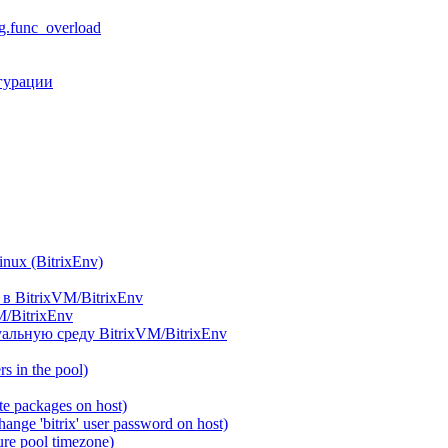
.func_overload
гурации
ux (BitrixEnv)
в BitrixVM/BitrixEnv
M/BitrixEnv
альную среду BitrixVM/BitrixEnv
 in the pool)
e packages on host)
ange 'bitrix' user password on host)
re pool timezone)