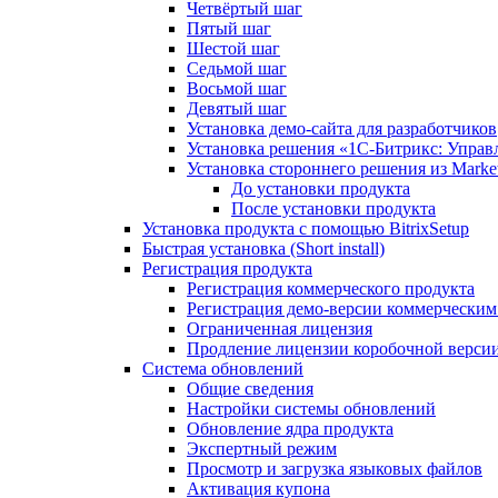
Четвёртый шаг
Пятый шаг
Шестой шаг
Седьмой шаг
Восьмой шаг
Девятый шаг
Установка демо-сайта для разработчиков
Установка решения «1C-Битрикс: Управл
Установка стороннего решения из Market
До установки продукта
После установки продукта
Установка продукта с помощью BitrixSetup
Быстрая установка (Short install)
Регистрация продукта
Регистрация коммерческого продукта
Регистрация демо-версии коммерчески
Ограниченная лицензия
Продление лицензии коробочной верси
Система обновлений
Общие сведения
Настройки системы обновлений
Обновление ядра продукта
Экспертный режим
Просмотр и загрузка языковых файлов
Активация купона