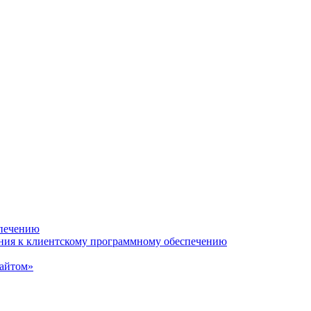
спечению
ания к клиентскому программному обеспечению
сайтом»