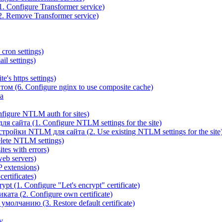
 Configure Transformer service)
. Remove Transformer service)
cron settings)
il settings)
e's https settings)
ом (6. Configure nginx to use composite cache)
а
igure NTLM auth for sites)
сайта (1. Configure NTLM settings for the site)
ойки NTLM для сайта (2. Use existing NTLM settings for the site
ete NTLM settings)
es with errors)
eb servers)
 extensions)
rtificates)
t (1. Configure "Let's encrypt" certificate)
ата (2. Configure own certificate)
олчанию (3. Restore default certificate)
v