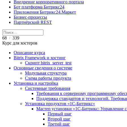
Внедрение корпоративного портала
Бот платформа Битрикс24
Приложения Битрикс24.Маркет
Бизнес-процессы
Партнёрский REST
68
339
/
Курс для хостеров
Описание курса
Bitrix Framework и хостинг
Скрипт bitrix_server_test
Основные сведения о системе
Модульная структура
Схема работы продукта
Установка и настройка
Системные требования
Требования к серверному программному обе
Поддержка стандартов и технологий. Требов
Установка продуктов «1С-Битрикс»
Мастер установки «1C-Битрикс: Управление 
Первый шаг
Второй шаг
Третий шаг