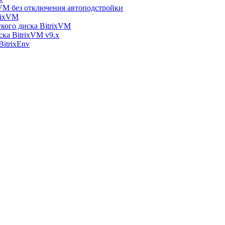
xVM без отключения автоподстройки
rixVM
кого диска BitrixVM
ска BitrixVM v9.x
itrixEnv