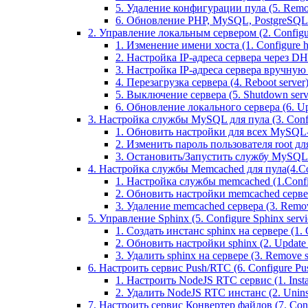
5. Удаление конфигурации пула (5. Remov
6. Обновление PHP, MySQL, PostgreSQL 
2. Управление локальным сервером (2. Configure
1. Изменение имени хоста (1. Configure 
2. Настройка IP-адреса сервера через DHC
3. Настройка IP-адреса сервера вручную (
4. Перезагрузка сервера (4. Reboot server
5. Выключение сервера (5. Shutdown serv
6. Обновление локального сервера (6. Upd
3. Настройка службы MySQL для пула (3. Config
1. Обновить настройки для всех MySQL-сер
2. Изменить пароль пользователя root дл
3. Остановить/Запустить службу MySQL на 
4. Настройка службы Memcached для пула(4.Conf
1. Настройка службы memcached (1.Confi
2. Обновить настройки memcached сервера 
3. Удаление memcached сервера (3. Remo
5. Управление Sphinx (5. Configure Sphinx servic
1. Создать инстанс sphinx на сервере (1. C
2. Обновить настройки sphinx (2. Update s
3. Удалить sphinx на сервере (3. Remove sp
6. Настроить сервис Push/RTC (6. Configure Push
1. Настроить NodeJS RTC сервис (1. Inst
2. Удалить NodeJS RTC инстанс (2. Unins
7. Настроить сервис Конвертер файлов (7. Confi