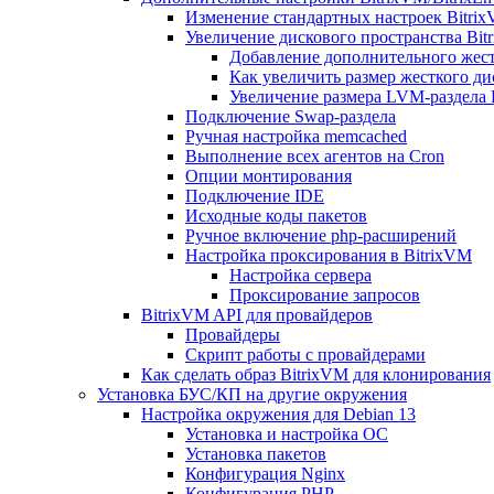
Изменение стандартных настроек Bitri
Увеличение дискового пространства Bit
Добавление дополнительного жест
Как увеличить размер жесткого ди
Увеличение размера LVM-раздела B
Подключение Swap-раздела
Ручная настройка memcached
Выполнение всех агентов на Cron
Опции монтирования
Подключение IDE
Исходные коды пакетов
Ручное включение php-расширений
Настройка проксирования в BitrixVM
Настройка сервера
Проксирование запросов
BitrixVM API для провайдеров
Провайдеры
Скрипт работы с провайдерами
Как сделать образ BitrixVM для клонирования
Установка БУС/КП на другие окружения
Настройка окружения для Debian 13
Установка и настройка ОС
Установка пакетов
Конфигурация Nginx
Конфигурация PHP