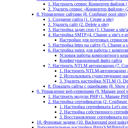
1. Настроить сервис Конвертер файлов (1.
2. Удалить сервис «Конвертер файлов» (2
8. Управление сайтами (8. Configure pool sites)
1. Создание сайта (1. Create a site)
2. Удалить сайт (2. Delete a site)
3. Настройка задач cron (3. Change a site'a 
4. Настройка SMTP (4. Change a site's e-ma
Настройки для почтовых сервисов
5. Настройка https на сайте (5. Change a sit
6. Настройка nginx для работы с композит
Условия работы композитного кеш
Конфигурационный файл сайта
7. Настроить NTLM авторизацию (7. Conf
1. Настроить NTLM-авторизацию для 
2. Использовать существующие настр
3. Удалить настройки NTLM (3. Del
8. Показать сайты с ошибками (8. Show sit
9. Управление веб-серверами (9. Manage pool w
1. Настроить модули PHP (1. Manage PHP
2. Настройка сертификатов (2. Configure ce
1. Настройка сертификата Let's encryp
2. Настройка собственного сертифик
3. Восстановление сертификата по ум
10. Фоновые задачи (10. Background pool tasks)
Дополнительные настройки BitrixVM/BitrixEn