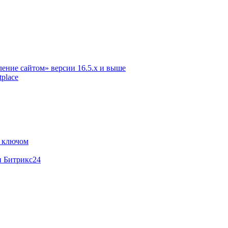
ение сайтом» версии 16.5.х и выше
place
м ключом
и Битрикс24