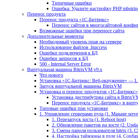
Типичные ошибки
Ошибка: Удалите настройку PHP mbstring
Перенос продукта
Перенос продукта «1C-Битрикс»
Перенос сайтов в многосайтовой конфи
Возможные ошибки при переносе сайта
Дополнительные моменты
Необходимый уровень прав на сервере
Использование файлов .htaccess
Ошибки подключения к БД
Ошибки запросов к БД
500 - Internal Server Error
Виртуальная машина BitrixVM v9.x
Что нового
Установка «1С-Битрикс: Веб-окружение» — Lin
Запуск виртуальной машины BitrixVM
Установка и перенос продуктов «1С-Битрикс» 
Установка дистрибутива сайта в BitrixV
Перенос продукта «1C-Битрикс» в вирту
Типовые ошибки при установке
1. Управление серверами пула (1. Manage servers
1. Перезапуск хоста (1. Reboot host)
2. Обновление пакетов на хосте (2. Updat
3. Смена пароля пользователя bitrix (3. Ch
4. Настройка таймзоны в пуле (4. Configu