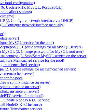
e pool configuration)
(6. Update PHP, MySQL, PostgreSQL)
 localhost settings)
hostname)
P (2. Configure network interface via DHCP)
3. Configure network inteface manually)
)
er)
ate server)
ure MySQL service for the pool)
веров (1. Update settings for all MySQL servers)
я MySQL (2. Change password for MySQL root user)
сервере (3. Stop/Start MySQL service on the server)
igure Memcached service for the pool)
gure memcached service)
(2. Update settings for all memcached servers)
ve memcached server)
e for the pool)
reate sphinx instance on server)
phinx instance on server)
hinx instance on server)
/RTC service for the pool)
all/Update NodeJS RTC Service)
tall NodeJS RTC instance)
gure Transformer service)