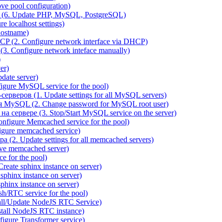
e pool configuration)
(6. Update PHP, MySQL, PostgreSQL)
 localhost settings)
hostname)
P (2. Configure network interface via DHCP)
3. Configure network inteface manually)
)
er)
ate server)
ure MySQL service for the pool)
веров (1. Update settings for all MySQL servers)
я MySQL (2. Change password for MySQL root user)
сервере (3. Stop/Start MySQL service on the server)
igure Memcached service for the pool)
gure memcached service)
(2. Update settings for all memcached servers)
ve memcached server)
e for the pool)
reate sphinx instance on server)
phinx instance on server)
hinx instance on server)
/RTC service for the pool)
all/Update NodeJS RTC Service)
tall NodeJS RTC instance)
gure Transformer service)