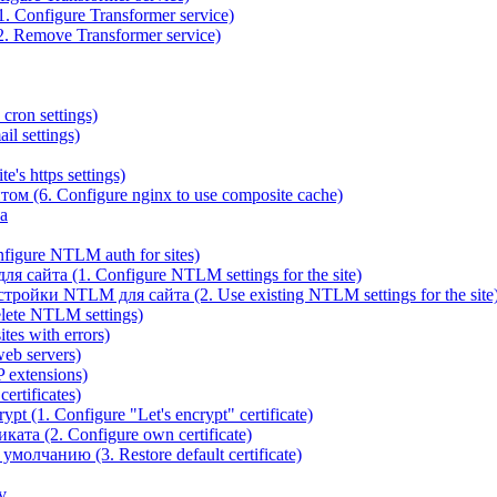
 Configure Transformer service)
. Remove Transformer service)
cron settings)
il settings)
e's https settings)
ом (6. Configure nginx to use composite cache)
а
igure NTLM auth for sites)
сайта (1. Configure NTLM settings for the site)
ойки NTLM для сайта (2. Use existing NTLM settings for the site
ete NTLM settings)
es with errors)
eb servers)
 extensions)
rtificates)
t (1. Configure "Let's encrypt" certificate)
ата (2. Configure own certificate)
олчанию (3. Restore default certificate)
v