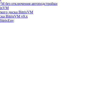
xVM без отключения автоподстройки
rixVM
кого диска BitrixVM
ска BitrixVM v9.x
itrixEnv