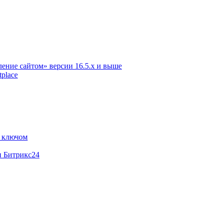
ение сайтом» версии 16.5.х и выше
place
м ключом
и Битрикс24