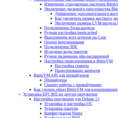
Изменение стандартных настроек Bitri
Увеличение дискового пространства Bit
Добавление дополнительного жест
Как увеличить размер жесткого ди
Увеличение размера LVM-раздела B
Подключение Swap-раздела
Ручная настройка memcached
Выполнение всех агентов на Cron
Опции монтирования
Подключение IDE
Исходные коды пакетов
Ручное включение php-расширений
Настройка проксирования в BitrixVM
Настройка сервера
Проксирование запросов
BitrixVM API для провайдеров
Провайдеры
Скрипт работы с провайдерами
Как сделать образ BitrixVM для клонирования
Установка БУС/КП на другие окружения
Настройка окружения для Debian 13
Установка и настройка ОС
Установка пакетов
Конфигурация Nginx
Конфигурация PHP