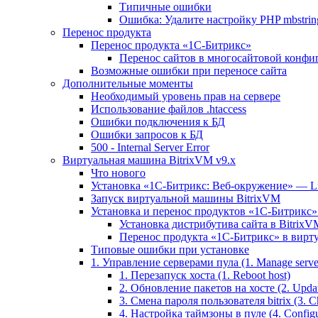
Типичные ошибки
Ошибка: Удалите настройку PHP mbstring
Перенос продукта
Перенос продукта «1C-Битрикс»
Перенос сайтов в многосайтовой конфи
Возможные ошибки при переносе сайта
Дополнительные моменты
Необходимый уровень прав на сервере
Использование файлов .htaccess
Ошибки подключения к БД
Ошибки запросов к БД
500 - Internal Server Error
Виртуальная машина BitrixVM v9.x
Что нового
Установка «1С-Битрикс: Веб-окружение» — Lin
Запуск виртуальной машины BitrixVM
Установка и перенос продуктов «1С-Битрикс» 
Установка дистрибутива сайта в BitrixV
Перенос продукта «1C-Битрикс» в вирту
Типовые ошибки при установке
1. Управление серверами пула (1. Manage servers
1. Перезапуск хоста (1. Reboot host)
2. Обновление пакетов на хосте (2. Updat
3. Смена пароля пользователя bitrix (3. Ch
4. Настройка таймзоны в пуле (4. Configu