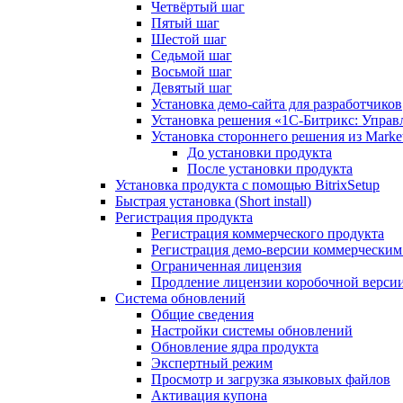
Четвёртый шаг
Пятый шаг
Шестой шаг
Седьмой шаг
Восьмой шаг
Девятый шаг
Установка демо-сайта для разработчиков
Установка решения «1C-Битрикс: Управл
Установка стороннего решения из Market
До установки продукта
После установки продукта
Установка продукта с помощью BitrixSetup
Быстрая установка (Short install)
Регистрация продукта
Регистрация коммерческого продукта
Регистрация демо-версии коммерчески
Ограниченная лицензия
Продление лицензии коробочной верси
Система обновлений
Общие сведения
Настройки системы обновлений
Обновление ядра продукта
Экспертный режим
Просмотр и загрузка языковых файлов
Активация купона