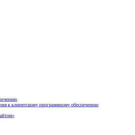
спечению
ания к клиентскому программному обеспечению
сайтом»