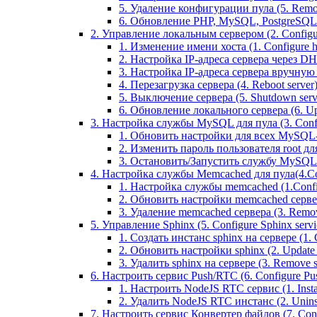
5. Удаление конфигурации пула (5. Remov
6. Обновление PHP, MySQL, PostgreSQL 
2. Управление локальным сервером (2. Configure
1. Изменение имени хоста (1. Configure 
2. Настройка IP-адреса сервера через DHC
3. Настройка IP-адреса сервера вручную (
4. Перезагрузка сервера (4. Reboot server
5. Выключение сервера (5. Shutdown serv
6. Обновление локального сервера (6. Upd
3. Настройка службы MySQL для пула (3. Config
1. Обновить настройки для всех MySQL-сер
2. Изменить пароль пользователя root дл
3. Остановить/Запустить службу MySQL на 
4. Настройка службы Memcached для пула(4.Conf
1. Настройка службы memcached (1.Confi
2. Обновить настройки memcached сервера 
3. Удаление memcached сервера (3. Remo
5. Управление Sphinx (5. Configure Sphinx servic
1. Создать инстанс sphinx на сервере (1. C
2. Обновить настройки sphinx (2. Update s
3. Удалить sphinx на сервере (3. Remove sp
6. Настроить сервис Push/RTC (6. Configure Push
1. Настроить NodeJS RTC сервис (1. Inst
2. Удалить NodeJS RTC инстанс (2. Unins
7. Настроить сервис Конвертер файлов (7. Confi