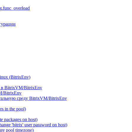
.func_overload
гурации
ux (BitrixEnv)
в BitrixVM/BitrixEnv
M/BitrixEnv
альную среду BitrixVM/BitrixEnv
 in the pool)
e packages on host)
ange 'bitrix' user password on host)
re pool timezone)