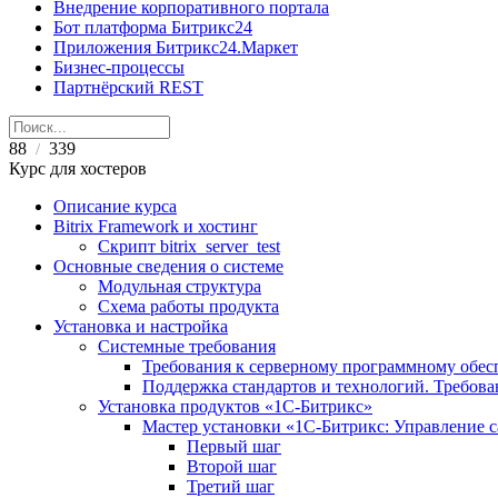
Внедрение корпоративного портала
Бот платформа Битрикс24
Приложения Битрикс24.Маркет
Бизнес-процессы
Партнёрский REST
88
339
/
Курс для хостеров
Описание курса
Bitrix Framework и хостинг
Скрипт bitrix_server_test
Основные сведения о системе
Модульная структура
Схема работы продукта
Установка и настройка
Системные требования
Требования к серверному программному обе
Поддержка стандартов и технологий. Требов
Установка продуктов «1С-Битрикс»
Мастер установки «1C-Битрикс: Управление 
Первый шаг
Второй шаг
Третий шаг