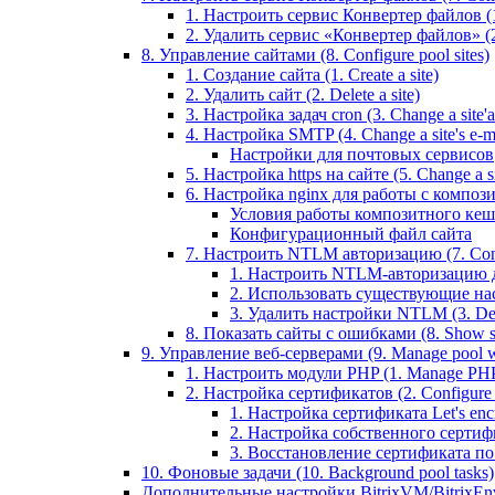
1. Настроить сервис Конвертер файлов (1.
2. Удалить сервис «Конвертер файлов» (2
8. Управление сайтами (8. Configure pool sites)
1. Создание сайта (1. Create a site)
2. Удалить сайт (2. Delete a site)
3. Настройка задач cron (3. Change a site'a 
4. Настройка SMTP (4. Change a site's e-ma
Настройки для почтовых сервисов
5. Настройка https на сайте (5. Change a sit
6. Настройка nginx для работы с композит
Условия работы композитного кеш
Конфигурационный файл сайта
7. Настроить NTLM авторизацию (7. Conf
1. Настроить NTLM-авторизацию для 
2. Использовать существующие настр
3. Удалить настройки NTLM (3. Del
8. Показать сайты с ошибками (8. Show sit
9. Управление веб-серверами (9. Manage pool w
1. Настроить модули PHP (1. Manage PHP
2. Настройка сертификатов (2. Configure ce
1. Настройка сертификата Let's encryp
2. Настройка собственного сертифик
3. Восстановление сертификата по ум
10. Фоновые задачи (10. Background pool tasks)
Дополнительные настройки BitrixVM/BitrixEn