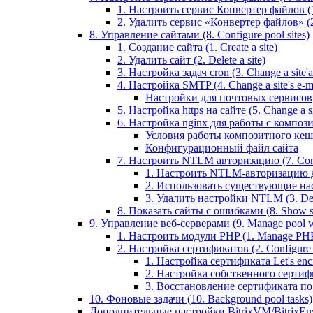
1. Настроить сервис Конвертер файлов (1.
2. Удалить сервис «Конвертер файлов» (2
8. Управление сайтами (8. Configure pool sites)
1. Создание сайта (1. Create a site)
2. Удалить сайт (2. Delete a site)
3. Настройка задач cron (3. Change a site'a 
4. Настройка SMTP (4. Change a site's e-ma
Настройки для почтовых сервисов
5. Настройка https на сайте (5. Change a sit
6. Настройка nginx для работы с композит
Условия работы композитного кеш
Конфигурационный файл сайта
7. Настроить NTLM авторизацию (7. Conf
1. Настроить NTLM-авторизацию для 
2. Использовать существующие настр
3. Удалить настройки NTLM (3. Del
8. Показать сайты с ошибками (8. Show sit
9. Управление веб-серверами (9. Manage pool w
1. Настроить модули PHP (1. Manage PHP
2. Настройка сертификатов (2. Configure ce
1. Настройка сертификата Let's encryp
2. Настройка собственного сертифик
3. Восстановление сертификата по ум
10. Фоновые задачи (10. Background pool tasks)
Дополнительные настройки BitrixVM/BitrixEn