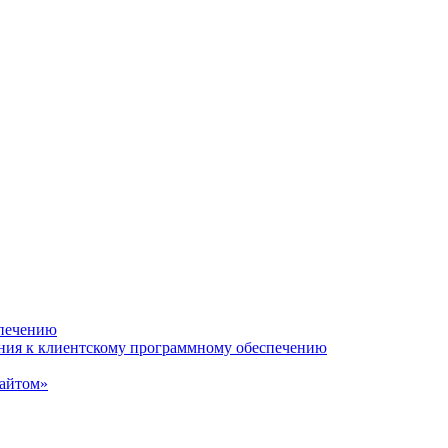
спечению
ания к клиентскому программному обеспечению
сайтом»