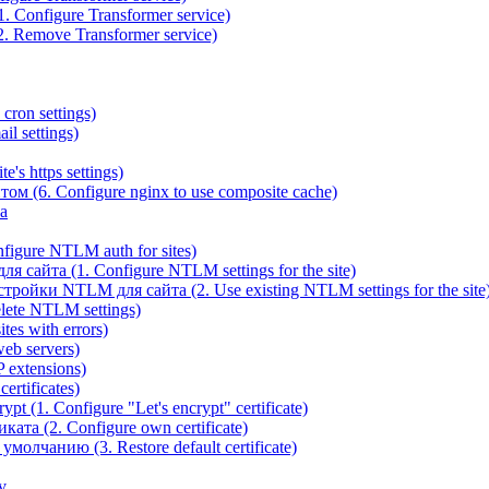
 Configure Transformer service)
. Remove Transformer service)
cron settings)
il settings)
e's https settings)
ом (6. Configure nginx to use composite cache)
а
igure NTLM auth for sites)
сайта (1. Configure NTLM settings for the site)
ойки NTLM для сайта (2. Use existing NTLM settings for the site
ete NTLM settings)
es with errors)
eb servers)
 extensions)
rtificates)
t (1. Configure "Let's encrypt" certificate)
ата (2. Configure own certificate)
олчанию (3. Restore default certificate)
v