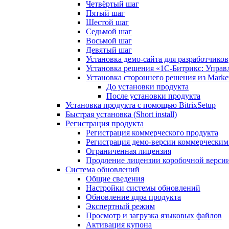
Четвёртый шаг
Пятый шаг
Шестой шаг
Седьмой шаг
Восьмой шаг
Девятый шаг
Установка демо-сайта для разработчиков
Установка решения «1C-Битрикс: Управл
Установка стороннего решения из Market
До установки продукта
После установки продукта
Установка продукта с помощью BitrixSetup
Быстрая установка (Short install)
Регистрация продукта
Регистрация коммерческого продукта
Регистрация демо-версии коммерчески
Ограниченная лицензия
Продление лицензии коробочной верси
Система обновлений
Общие сведения
Настройки системы обновлений
Обновление ядра продукта
Экспертный режим
Просмотр и загрузка языковых файлов
Активация купона