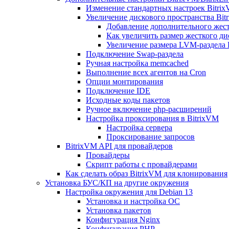
Изменение стандартных настроек Bitri
Увеличение дискового пространства Bit
Добавление дополнительного жест
Как увеличить размер жесткого ди
Увеличение размера LVM-раздела B
Подключение Swap-раздела
Ручная настройка memcached
Выполнение всех агентов на Cron
Опции монтирования
Подключение IDE
Исходные коды пакетов
Ручное включение php-расширений
Настройка проксирования в BitrixVM
Настройка сервера
Проксирование запросов
BitrixVM API для провайдеров
Провайдеры
Скрипт работы с провайдерами
Как сделать образ BitrixVM для клонирования
Установка БУС/КП на другие окружения
Настройка окружения для Debian 13
Установка и настройка ОС
Установка пакетов
Конфигурация Nginx
Конфигурация PHP