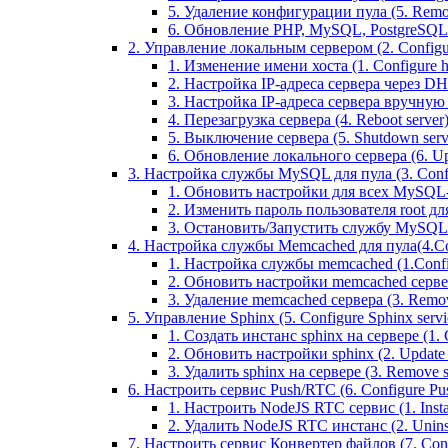
5. Удаление конфигурации пула (5. Remov
6. Обновление PHP, MySQL, PostgreSQL 
2. Управление локальным сервером (2. Configure
1. Изменение имени хоста (1. Configure 
2. Настройка IP-адреса сервера через DHC
3. Настройка IP-адреса сервера вручную (
4. Перезагрузка сервера (4. Reboot server
5. Выключение сервера (5. Shutdown serv
6. Обновление локального сервера (6. Upd
3. Настройка службы MySQL для пула (3. Config
1. Обновить настройки для всех MySQL-сер
2. Изменить пароль пользователя root дл
3. Остановить/Запустить службу MySQL на 
4. Настройка службы Memcached для пула(4.Conf
1. Настройка службы memcached (1.Confi
2. Обновить настройки memcached сервера 
3. Удаление memcached сервера (3. Remo
5. Управление Sphinx (5. Configure Sphinx servic
1. Создать инстанс sphinx на сервере (1. C
2. Обновить настройки sphinx (2. Update s
3. Удалить sphinx на сервере (3. Remove sp
6. Настроить сервис Push/RTC (6. Configure Push
1. Настроить NodeJS RTC сервис (1. Inst
2. Удалить NodeJS RTC инстанс (2. Unins
7. Настроить сервис Конвертер файлов (7. Confi