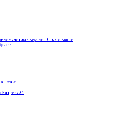
ение сайтом» версии 16.5.х и выше
place
м ключом
и Битрикс24