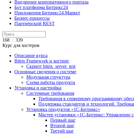
Внедрение корпоративного портала
Бот платформа Битрикс24
Приложения Битрикс24.Маркет
Бизнес-процессы
Партнёрский REST
168
339
/
Курс для хостеров
Описание курса
Bitrix Framework и хостинг
Скрипт bitrix_server_test
Основные сведения о системе
Модульная структура
Схема работы продукта
Установка и настройка
Системные требования
Требования к серверному программному обе
Поддержка стандартов и технологий. Требов
Установка продуктов «1С-Битрикс»
Мастер установки «1C-Битрикс: Управление 
Первый шаг
Второй шаг
Третий шаг