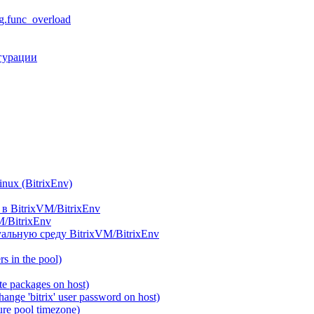
.func_overload
гурации
ux (BitrixEnv)
в BitrixVM/BitrixEnv
M/BitrixEnv
альную среду BitrixVM/BitrixEnv
 in the pool)
e packages on host)
ange 'bitrix' user password on host)
re pool timezone)