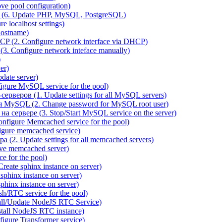
e pool configuration)
(6. Update PHP, MySQL, PostgreSQL)
 localhost settings)
hostname)
P (2. Configure network interface via DHCP)
3. Configure network inteface manually)
)
er)
ate server)
ure MySQL service for the pool)
веров (1. Update settings for all MySQL servers)
я MySQL (2. Change password for MySQL root user)
сервере (3. Stop/Start MySQL service on the server)
igure Memcached service for the pool)
gure memcached service)
(2. Update settings for all memcached servers)
ve memcached server)
e for the pool)
reate sphinx instance on server)
phinx instance on server)
hinx instance on server)
/RTC service for the pool)
all/Update NodeJS RTC Service)
tall NodeJS RTC instance)
gure Transformer service)