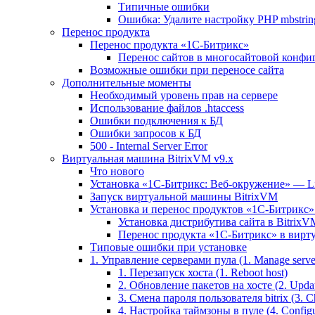
Типичные ошибки
Ошибка: Удалите настройку PHP mbstring
Перенос продукта
Перенос продукта «1C-Битрикс»
Перенос сайтов в многосайтовой конфи
Возможные ошибки при переносе сайта
Дополнительные моменты
Необходимый уровень прав на сервере
Использование файлов .htaccess
Ошибки подключения к БД
Ошибки запросов к БД
500 - Internal Server Error
Виртуальная машина BitrixVM v9.x
Что нового
Установка «1С-Битрикс: Веб-окружение» — Lin
Запуск виртуальной машины BitrixVM
Установка и перенос продуктов «1С-Битрикс» 
Установка дистрибутива сайта в BitrixV
Перенос продукта «1C-Битрикс» в вирту
Типовые ошибки при установке
1. Управление серверами пула (1. Manage servers
1. Перезапуск хоста (1. Reboot host)
2. Обновление пакетов на хосте (2. Updat
3. Смена пароля пользователя bitrix (3. Ch
4. Настройка таймзоны в пуле (4. Configu