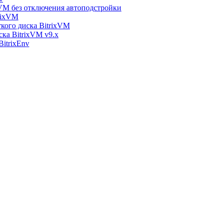
xVM без отключения автоподстройки
rixVM
кого диска BitrixVM
ска BitrixVM v9.x
itrixEnv