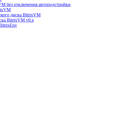
xVM без отключения автоподстройки
rixVM
кого диска BitrixVM
ска BitrixVM v9.x
itrixEnv