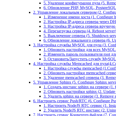
5. Удаление конфигурации пула (5. Remov
6. Обновление PHP, MySQL, PostgreSQL 
2. Управление локальным сервером (2. Configure
1. Изменение имени хоста (1. Configure 
2. Настройка IP-адреса сервера через DHC
3. Настройка IP-адреса сервера вручную (
4. Перезагрузка сервера (4. Reboot server
5. Выключение сервера (5. Shutdown serv
6. Обновление локального сервера (6. Upd
3. Настройка службы MySQL для пула (3. Config
1. Обновить настройки для всех MySQL-сер
2. Изменить пароль пользователя root дл
3. Остановить/Запустить службу MySQL на 
4. Настройка службы Memcached для пула(4.Conf
1. Настройка службы memcached (1.Confi
2. Обновить настройки memcached сервера 
3. Удаление memcached сервера (3. Remo
5. Управление Sphinx (5. Configure Sphinx servic
1. Создать инстанс sphinx на сервере (1. C
2. Обновить настройки sphinx (2. Update s
3. Удалить sphinx на сервере (3. Remove sp
6. Настроить сервис Push/RTC (6. Configure Push
1. Настроить NodeJS RTC сервис (1. Inst
2. Удалить NodeJS RTC инстанс (2. Unins
7. Настроить сервис Конвертер файлов (7. Confi