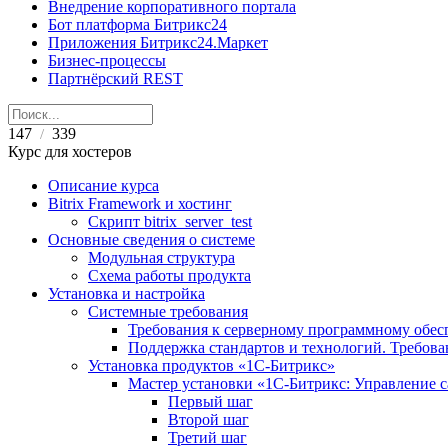
Внедрение корпоративного портала
Бот платформа Битрикс24
Приложения Битрикс24.Маркет
Бизнес-процессы
Партнёрский REST
147
339
/
Курс для хостеров
Описание курса
Bitrix Framework и хостинг
Скрипт bitrix_server_test
Основные сведения о системе
Модульная структура
Схема работы продукта
Установка и настройка
Системные требования
Требования к серверному программному обе
Поддержка стандартов и технологий. Требов
Установка продуктов «1С-Битрикс»
Мастер установки «1C-Битрикс: Управление 
Первый шаг
Второй шаг
Третий шаг