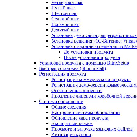
Четвёртый шаг
Пятый шаг
Шестой шаг
Седьмой шаг
Восьмой шаг
Девятый шаг
Установка демо-сайта для разработчиков
Установка решения «1C-Битрикс: Управл
Установка стороннего решения из Market
До установки продукта
После установки продукта
Установка продукта с помощью BitrixSetup
Быстрая установка (Short install)
Регистрация продукта
Регистрация коммерческого продукта
Регистрация демо-версии коммерчески
Ограниченная лицензия
Продление лицензии коробочной верси
Система обновлений
Общие сведения
Настройки системы обновлений
Обновление ядра продукта
Экспертный режим
Просмотр и загрузка языковых файлов
Активация купона