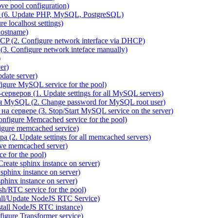
e pool configuration)
(6. Update PHP, MySQL, PostgreSQL)
 localhost settings)
hostname)
P (2. Configure network interface via DHCP)
3. Configure network inteface manually)
)
er)
ate server)
ure MySQL service for the pool)
веров (1. Update settings for all MySQL servers)
я MySQL (2. Change password for MySQL root user)
сервере (3. Stop/Start MySQL service on the server)
igure Memcached service for the pool)
gure memcached service)
(2. Update settings for all memcached servers)
ve memcached server)
e for the pool)
reate sphinx instance on server)
phinx instance on server)
hinx instance on server)
/RTC service for the pool)
all/Update NodeJS RTC Service)
tall NodeJS RTC instance)
gure Transformer service)