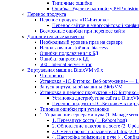
Типичные ошибки
Ошибка: Удалите настройку PHP mbstring
Перенос продукта
Перенос продукта «1C-Битрикс»
Перенос сайтов в многосайтовой конфи
Возможные ошибки при переносе сайта
Дополнительные моменты
Необходимый уровень прав на сервере
Использование файлов .htaccess
Ошибки подключения к БД
Ошибки запросов к БД
500 - Internal Server Error
Виртуальная машина BitrixVM v9.x
Что нового
Установка «1С-Битрикс: Веб-окружение» — Lin
Запуск виртуальной машины BitrixVM
Установка и перенос продуктов «1С-Битрикс» 
Установка дистрибутива сайта в BitrixV
Перенос продукта «1C-Битрикс» в вирту
Типовые ошибки при установке
1. Управление серверами пула (1. Manage servers
1. Перезапуск хоста (1. Reboot host)
2. Обновление пакетов на хосте (2. Updat
3. Смена пароля пользователя bitrix (3. Ch
4. Настройка таймзоны в пуле (4. Configu