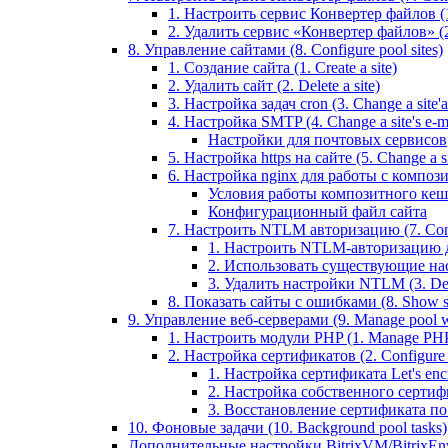
1. Настроить сервис Конвертер файлов (1.
2. Удалить сервис «Конвертер файлов» (2
8. Управление сайтами (8. Configure pool sites)
1. Создание сайта (1. Create a site)
2. Удалить сайт (2. Delete a site)
3. Настройка задач cron (3. Change a site'a 
4. Настройка SMTP (4. Change a site's e-ma
Настройки для почтовых сервисов
5. Настройка https на сайте (5. Change a sit
6. Настройка nginx для работы с композит
Условия работы композитного кеш
Конфигурационный файл сайта
7. Настроить NTLM авторизацию (7. Conf
1. Настроить NTLM-авторизацию для 
2. Использовать существующие настр
3. Удалить настройки NTLM (3. Del
8. Показать сайты с ошибками (8. Show sit
9. Управление веб-серверами (9. Manage pool w
1. Настроить модули PHP (1. Manage PHP
2. Настройка сертификатов (2. Configure ce
1. Настройка сертификата Let's encryp
2. Настройка собственного сертифик
3. Восстановление сертификата по ум
10. Фоновые задачи (10. Background pool tasks)
Дополнительные настройки BitrixVM/BitrixEn