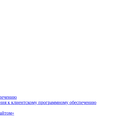
спечению
ания к клиентскому программному обеспечению
сайтом»