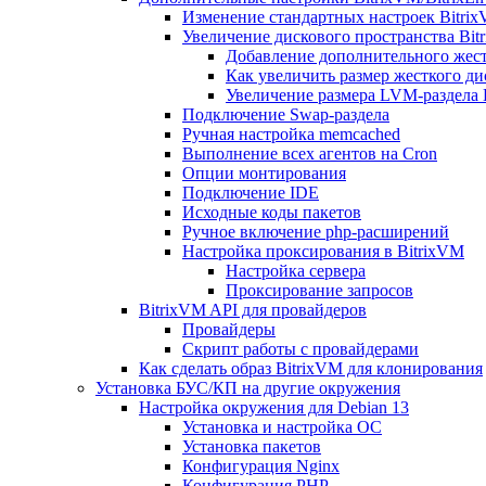
Изменение стандартных настроек Bitri
Увеличение дискового пространства Bit
Добавление дополнительного жест
Как увеличить размер жесткого ди
Увеличение размера LVM-раздела B
Подключение Swap-раздела
Ручная настройка memcached
Выполнение всех агентов на Cron
Опции монтирования
Подключение IDE
Исходные коды пакетов
Ручное включение php-расширений
Настройка проксирования в BitrixVM
Настройка сервера
Проксирование запросов
BitrixVM API для провайдеров
Провайдеры
Скрипт работы с провайдерами
Как сделать образ BitrixVM для клонирования
Установка БУС/КП на другие окружения
Настройка окружения для Debian 13
Установка и настройка ОС
Установка пакетов
Конфигурация Nginx
Конфигурация PHP