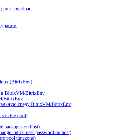
.func_overload
гурации
ux (BitrixEnv)
в BitrixVM/BitrixEnv
M/BitrixEnv
альную среду BitrixVM/BitrixEnv
 in the pool)
e packages on host)
ange 'bitrix' user password on host)
re pool timezone)