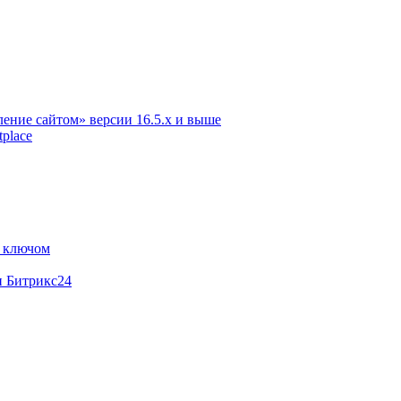
ение сайтом» версии 16.5.х и выше
place
м ключом
и Битрикс24