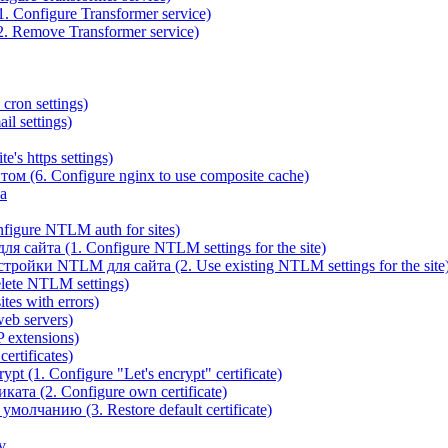
 Configure Transformer service)
. Remove Transformer service)
cron settings)
il settings)
e's https settings)
ом (6. Configure nginx to use composite cache)
а
igure NTLM auth for sites)
сайта (1. Configure NTLM settings for the site)
ойки NTLM для сайта (2. Use existing NTLM settings for the site
ete NTLM settings)
es with errors)
eb servers)
 extensions)
rtificates)
t (1. Configure "Let's encrypt" certificate)
ата (2. Configure own certificate)
олчанию (3. Restore default certificate)
v