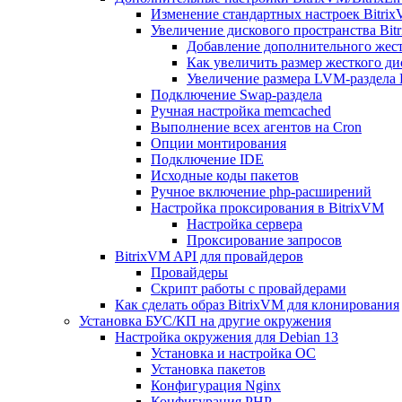
Изменение стандартных настроек Bitri
Увеличение дискового пространства Bit
Добавление дополнительного жест
Как увеличить размер жесткого ди
Увеличение размера LVM-раздела B
Подключение Swap-раздела
Ручная настройка memcached
Выполнение всех агентов на Cron
Опции монтирования
Подключение IDE
Исходные коды пакетов
Ручное включение php-расширений
Настройка проксирования в BitrixVM
Настройка сервера
Проксирование запросов
BitrixVM API для провайдеров
Провайдеры
Скрипт работы с провайдерами
Как сделать образ BitrixVM для клонирования
Установка БУС/КП на другие окружения
Настройка окружения для Debian 13
Установка и настройка ОС
Установка пакетов
Конфигурация Nginx
Конфигурация PHP