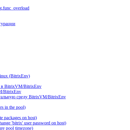
.func_overload
гурации
ux (BitrixEnv)
в BitrixVM/BitrixEnv
M/BitrixEnv
альную среду BitrixVM/BitrixEnv
 in the pool)
e packages on host)
ange 'bitrix' user password on host)
re pool timezone)