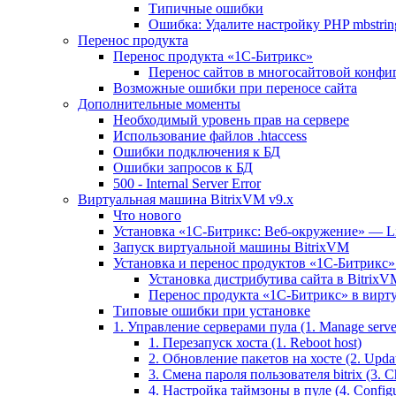
Типичные ошибки
Ошибка: Удалите настройку PHP mbstring
Перенос продукта
Перенос продукта «1C-Битрикс»
Перенос сайтов в многосайтовой конфи
Возможные ошибки при переносе сайта
Дополнительные моменты
Необходимый уровень прав на сервере
Использование файлов .htaccess
Ошибки подключения к БД
Ошибки запросов к БД
500 - Internal Server Error
Виртуальная машина BitrixVM v9.x
Что нового
Установка «1С-Битрикс: Веб-окружение» — Lin
Запуск виртуальной машины BitrixVM
Установка и перенос продуктов «1С-Битрикс» 
Установка дистрибутива сайта в BitrixV
Перенос продукта «1C-Битрикс» в вирту
Типовые ошибки при установке
1. Управление серверами пула (1. Manage servers
1. Перезапуск хоста (1. Reboot host)
2. Обновление пакетов на хосте (2. Updat
3. Смена пароля пользователя bitrix (3. Ch
4. Настройка таймзоны в пуле (4. Configu