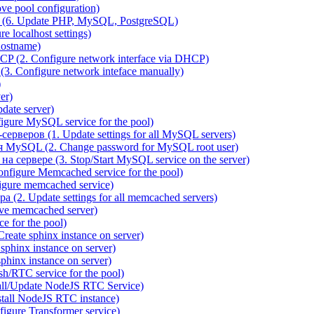
e pool configuration)
(6. Update PHP, MySQL, PostgreSQL)
 localhost settings)
hostname)
P (2. Configure network interface via DHCP)
3. Configure network inteface manually)
)
er)
ate server)
ure MySQL service for the pool)
веров (1. Update settings for all MySQL servers)
я MySQL (2. Change password for MySQL root user)
сервере (3. Stop/Start MySQL service on the server)
igure Memcached service for the pool)
gure memcached service)
(2. Update settings for all memcached servers)
ve memcached server)
e for the pool)
reate sphinx instance on server)
phinx instance on server)
hinx instance on server)
/RTC service for the pool)
all/Update NodeJS RTC Service)
tall NodeJS RTC instance)
gure Transformer service)