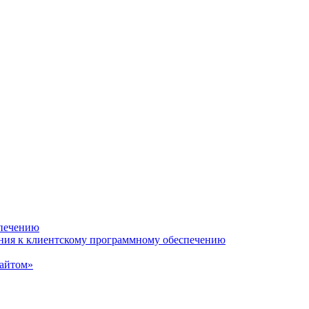
спечению
ания к клиентскому программному обеспечению
сайтом»