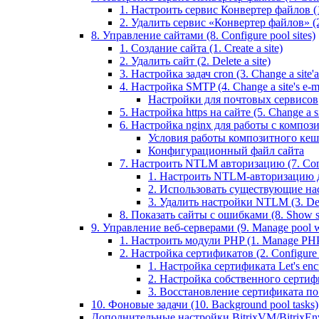
1. Настроить сервис Конвертер файлов (1.
2. Удалить сервис «Конвертер файлов» (2
8. Управление сайтами (8. Configure pool sites)
1. Создание сайта (1. Create a site)
2. Удалить сайт (2. Delete a site)
3. Настройка задач cron (3. Change a site'a 
4. Настройка SMTP (4. Change a site's e-ma
Настройки для почтовых сервисов
5. Настройка https на сайте (5. Change a sit
6. Настройка nginx для работы с композит
Условия работы композитного кеш
Конфигурационный файл сайта
7. Настроить NTLM авторизацию (7. Conf
1. Настроить NTLM-авторизацию для 
2. Использовать существующие настр
3. Удалить настройки NTLM (3. Del
8. Показать сайты с ошибками (8. Show sit
9. Управление веб-серверами (9. Manage pool w
1. Настроить модули PHP (1. Manage PHP
2. Настройка сертификатов (2. Configure ce
1. Настройка сертификата Let's encryp
2. Настройка собственного сертифик
3. Восстановление сертификата по ум
10. Фоновые задачи (10. Background pool tasks)
Дополнительные настройки BitrixVM/BitrixEn