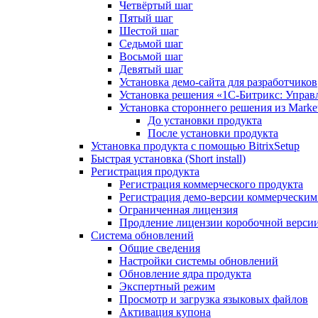
Четвёртый шаг
Пятый шаг
Шестой шаг
Седьмой шаг
Восьмой шаг
Девятый шаг
Установка демо-сайта для разработчиков
Установка решения «1C-Битрикс: Управл
Установка стороннего решения из Market
До установки продукта
После установки продукта
Установка продукта с помощью BitrixSetup
Быстрая установка (Short install)
Регистрация продукта
Регистрация коммерческого продукта
Регистрация демо-версии коммерчески
Ограниченная лицензия
Продление лицензии коробочной верси
Система обновлений
Общие сведения
Настройки системы обновлений
Обновление ядра продукта
Экспертный режим
Просмотр и загрузка языковых файлов
Активация купона