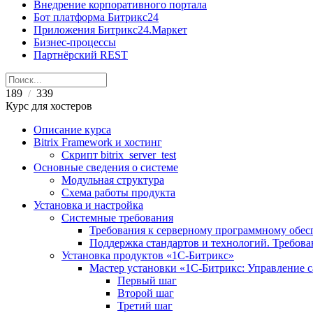
Внедрение корпоративного портала
Бот платформа Битрикс24
Приложения Битрикс24.Маркет
Бизнес-процессы
Партнёрский REST
189
339
/
Курс для хостеров
Описание курса
Bitrix Framework и хостинг
Скрипт bitrix_server_test
Основные сведения о системе
Модульная структура
Схема работы продукта
Установка и настройка
Системные требования
Требования к серверному программному обе
Поддержка стандартов и технологий. Требов
Установка продуктов «1С-Битрикс»
Мастер установки «1C-Битрикс: Управление 
Первый шаг
Второй шаг
Третий шаг