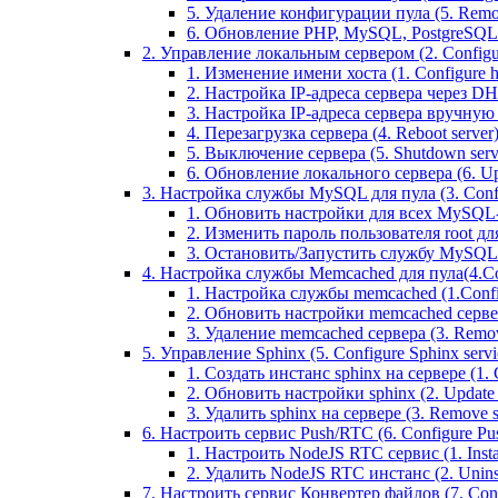
5. Удаление конфигурации пула (5. Remov
6. Обновление PHP, MySQL, PostgreSQL 
2. Управление локальным сервером (2. Configure
1. Изменение имени хоста (1. Configure 
2. Настройка IP-адреса сервера через DHC
3. Настройка IP-адреса сервера вручную (
4. Перезагрузка сервера (4. Reboot server
5. Выключение сервера (5. Shutdown serv
6. Обновление локального сервера (6. Upd
3. Настройка службы MySQL для пула (3. Config
1. Обновить настройки для всех MySQL-сер
2. Изменить пароль пользователя root дл
3. Остановить/Запустить службу MySQL на 
4. Настройка службы Memcached для пула(4.Conf
1. Настройка службы memcached (1.Confi
2. Обновить настройки memcached сервера 
3. Удаление memcached сервера (3. Remo
5. Управление Sphinx (5. Configure Sphinx servic
1. Создать инстанс sphinx на сервере (1. C
2. Обновить настройки sphinx (2. Update s
3. Удалить sphinx на сервере (3. Remove sp
6. Настроить сервис Push/RTC (6. Configure Push
1. Настроить NodeJS RTC сервис (1. Inst
2. Удалить NodeJS RTC инстанс (2. Unins
7. Настроить сервис Конвертер файлов (7. Confi