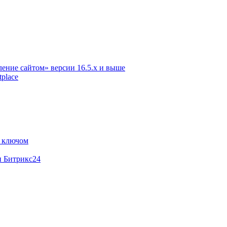
ение сайтом» версии 16.5.х и выше
place
м ключом
и Битрикс24