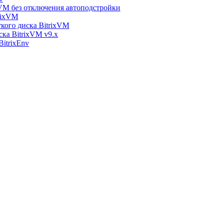
xVM без отключения автоподстройки
rixVM
кого диска BitrixVM
ска BitrixVM v9.x
itrixEnv