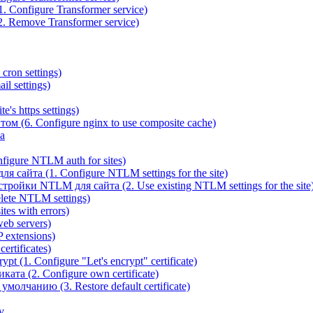
 Configure Transformer service)
. Remove Transformer service)
cron settings)
il settings)
e's https settings)
ом (6. Configure nginx to use composite cache)
а
igure NTLM auth for sites)
сайта (1. Configure NTLM settings for the site)
ойки NTLM для сайта (2. Use existing NTLM settings for the site
ete NTLM settings)
es with errors)
eb servers)
 extensions)
rtificates)
t (1. Configure "Let's encrypt" certificate)
ата (2. Configure own certificate)
олчанию (3. Restore default certificate)
v