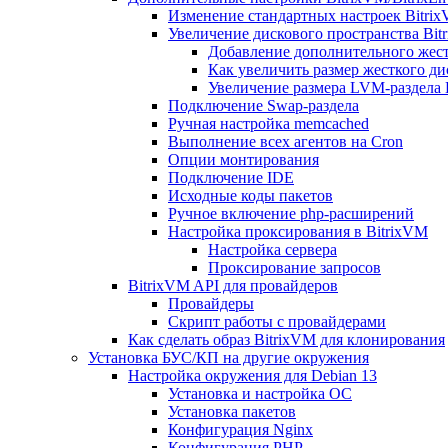
Изменение стандартных настроек Bitri
Увеличение дискового пространства Bit
Добавление дополнительного жест
Как увеличить размер жесткого ди
Увеличение размера LVM-раздела B
Подключение Swap-раздела
Ручная настройка memcached
Выполнение всех агентов на Cron
Опции монтирования
Подключение IDE
Исходные коды пакетов
Ручное включение php-расширений
Настройка проксирования в BitrixVM
Настройка сервера
Проксирование запросов
BitrixVM API для провайдеров
Провайдеры
Скрипт работы с провайдерами
Как сделать образ BitrixVM для клонирования
Установка БУС/КП на другие окружения
Настройка окружения для Debian 13
Установка и настройка ОС
Установка пакетов
Конфигурация Nginx
Конфигурация PHP