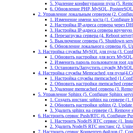
5. Удаление конфигурации пула (5. Remov
6. Обновление PHP, MySQL, PostgreSQL 
2. Управление локальным сервером (2. Configure
1. Изменение имени хоста (1. Configure 
2. Настройка IP-адреса сервера через DHC
3. Настройка IP-адреса сервера вручную (
4. Перезагрузка сервера (4. Reboot server
5. Выключение сервера (5. Shutdown serv
6. Обновление локального сервера (6. Upd
3. Настройка службы MySQL для пула (3. Config
1. Обновить настройки для всех MySQL-сер
2. Изменить пароль пользователя root дл
3. Остановить/Запустить службу MySQL на 
4. Настройка службы Memcached для пула(4.Conf
1. Настройка службы memcached (1.Confi
2. Обновить настройки memcached сервера 
3. Удаление memcached сервера (3. Remo
5. Управление Sphinx (5. Configure Sphinx servic
1. Создать инстанс sphinx на сервере (1. C
2. Обновить настройки sphinx (2. Update s
3. Удалить sphinx на сервере (3. Remove sp
6. Настроить сервис Push/RTC (6. Configure Push
1. Настроить NodeJS RTC сервис (1. Inst
2. Удалить NodeJS RTC инстанс (2. Unins
7. Настроить сервис Конвертер файлов (7. Confi