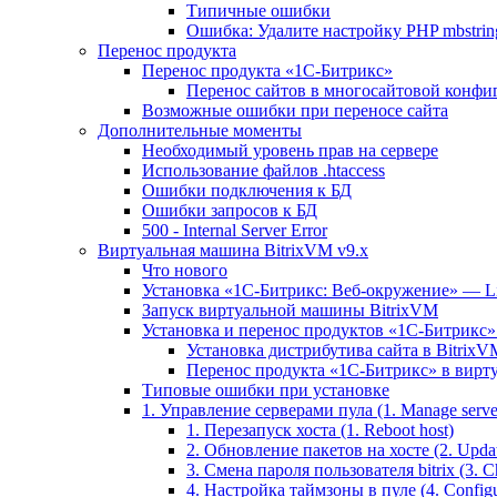
Типичные ошибки
Ошибка: Удалите настройку PHP mbstring
Перенос продукта
Перенос продукта «1C-Битрикс»
Перенос сайтов в многосайтовой конфи
Возможные ошибки при переносе сайта
Дополнительные моменты
Необходимый уровень прав на сервере
Использование файлов .htaccess
Ошибки подключения к БД
Ошибки запросов к БД
500 - Internal Server Error
Виртуальная машина BitrixVM v9.x
Что нового
Установка «1С-Битрикс: Веб-окружение» — Lin
Запуск виртуальной машины BitrixVM
Установка и перенос продуктов «1С-Битрикс» 
Установка дистрибутива сайта в BitrixV
Перенос продукта «1C-Битрикс» в вирту
Типовые ошибки при установке
1. Управление серверами пула (1. Manage servers
1. Перезапуск хоста (1. Reboot host)
2. Обновление пакетов на хосте (2. Updat
3. Смена пароля пользователя bitrix (3. Ch
4. Настройка таймзоны в пуле (4. Configu