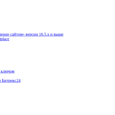
ение сайтом» версии 16.5.х и выше
place
м ключом
и Битрикс24