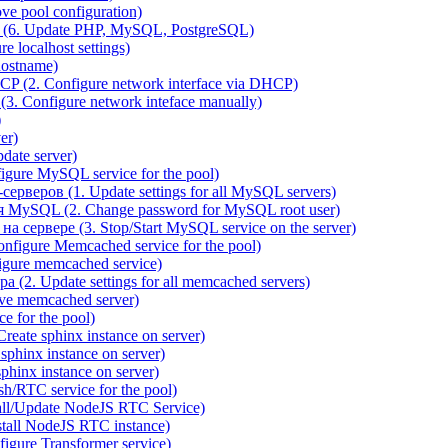
e pool configuration)
(6. Update PHP, MySQL, PostgreSQL)
 localhost settings)
hostname)
P (2. Configure network interface via DHCP)
3. Configure network inteface manually)
)
er)
ate server)
ure MySQL service for the pool)
веров (1. Update settings for all MySQL servers)
я MySQL (2. Change password for MySQL root user)
сервере (3. Stop/Start MySQL service on the server)
igure Memcached service for the pool)
gure memcached service)
(2. Update settings for all memcached servers)
ve memcached server)
e for the pool)
reate sphinx instance on server)
phinx instance on server)
hinx instance on server)
/RTC service for the pool)
all/Update NodeJS RTC Service)
tall NodeJS RTC instance)
gure Transformer service)