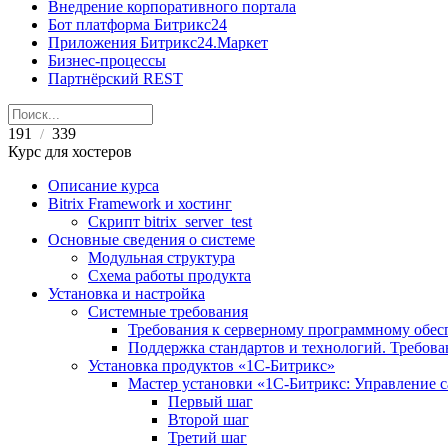
Внедрение корпоративного портала
Бот платформа Битрикс24
Приложения Битрикс24.Маркет
Бизнес-процессы
Партнёрский REST
191
339
/
Курс для хостеров
Описание курса
Bitrix Framework и хостинг
Скрипт bitrix_server_test
Основные сведения о системе
Модульная структура
Схема работы продукта
Установка и настройка
Системные требования
Требования к серверному программному обе
Поддержка стандартов и технологий. Требов
Установка продуктов «1С-Битрикс»
Мастер установки «1C-Битрикс: Управление 
Первый шаг
Второй шаг
Третий шаг