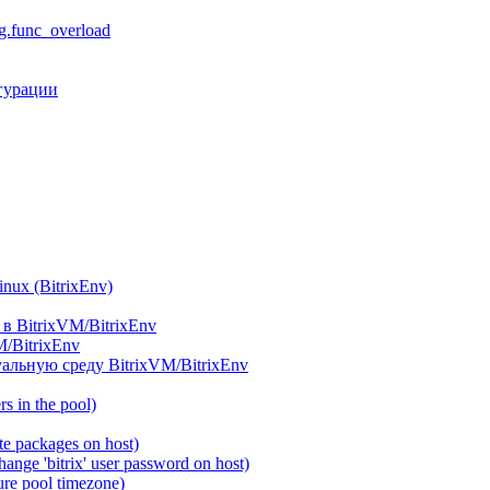
.func_overload
гурации
ux (BitrixEnv)
в BitrixVM/BitrixEnv
M/BitrixEnv
альную среду BitrixVM/BitrixEnv
 in the pool)
e packages on host)
ange 'bitrix' user password on host)
re pool timezone)