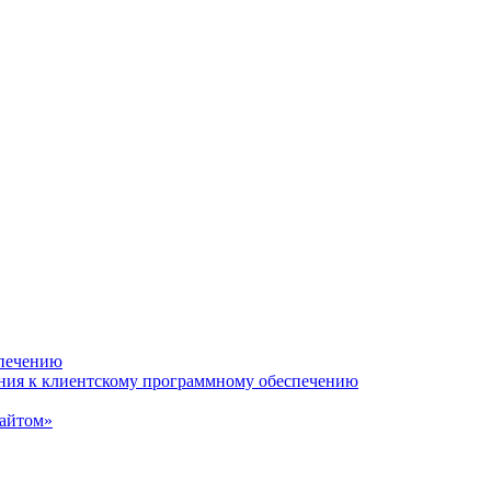
спечению
ания к клиентскому программному обеспечению
сайтом»