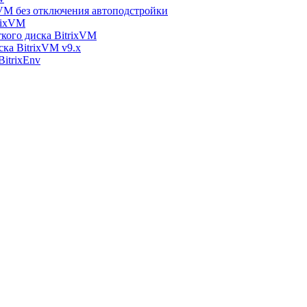
xVM без отключения автоподстройки
rixVM
кого диска BitrixVM
ска BitrixVM v9.x
itrixEnv