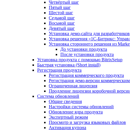
Четвёртый шаг
Пятый шаг
Шестой шаг
Седьмой шаг
Восьмой шаг
Девятый шаг
Установка демо-сайта для разработчиков
Установка решения «1C-Битрикс: Управл
Установка стороннего решения из Market
До установки продукта
После установки продукта
Установка продукта с помощью BitrixSetup
Быстрая установка (Short install)
Регистрация продукта
Регистрация коммерческого продукта
Регистрация демо-версии коммерчески
Ограниченная лицензия
Продление лицензии коробочной верси
Система обновлений
Общие сведения
Настройки системы обновлений
Обновление ядра продукта
Экспертный режим
Просмотр и загрузка языковых файлов
Активация купона