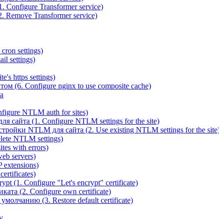
 Configure Transformer service)
. Remove Transformer service)
cron settings)
il settings)
e's https settings)
ом (6. Configure nginx to use composite cache)
а
igure NTLM auth for sites)
сайта (1. Configure NTLM settings for the site)
ойки NTLM для сайта (2. Use existing NTLM settings for the site
ete NTLM settings)
es with errors)
eb servers)
 extensions)
rtificates)
t (1. Configure "Let's encrypt" certificate)
ата (2. Configure own certificate)
олчанию (3. Restore default certificate)
v