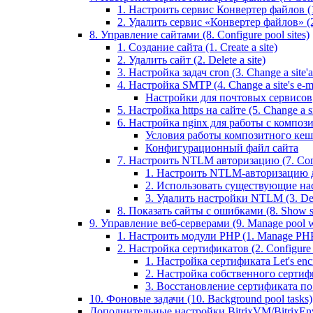
1. Настроить сервис Конвертер файлов (1.
2. Удалить сервис «Конвертер файлов» (2
8. Управление сайтами (8. Configure pool sites)
1. Создание сайта (1. Create a site)
2. Удалить сайт (2. Delete a site)
3. Настройка задач cron (3. Change a site'a 
4. Настройка SMTP (4. Change a site's e-ma
Настройки для почтовых сервисов
5. Настройка https на сайте (5. Change a sit
6. Настройка nginx для работы с композит
Условия работы композитного кеш
Конфигурационный файл сайта
7. Настроить NTLM авторизацию (7. Conf
1. Настроить NTLM-авторизацию для 
2. Использовать существующие настр
3. Удалить настройки NTLM (3. Del
8. Показать сайты с ошибками (8. Show sit
9. Управление веб-серверами (9. Manage pool w
1. Настроить модули PHP (1. Manage PHP
2. Настройка сертификатов (2. Configure ce
1. Настройка сертификата Let's encryp
2. Настройка собственного сертифик
3. Восстановление сертификата по ум
10. Фоновые задачи (10. Background pool tasks)
Дополнительные настройки BitrixVM/BitrixEn