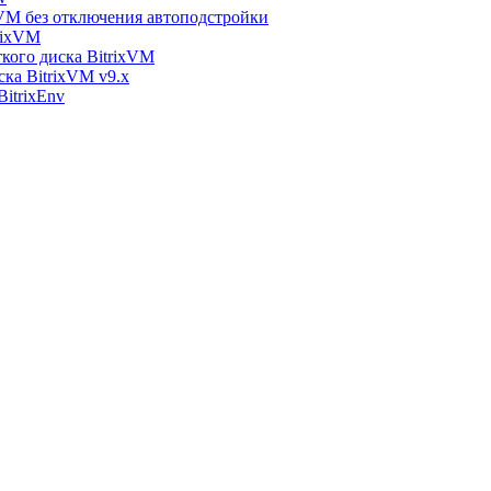
xVM без отключения автоподстройки
rixVM
кого диска BitrixVM
ска BitrixVM v9.x
itrixEnv