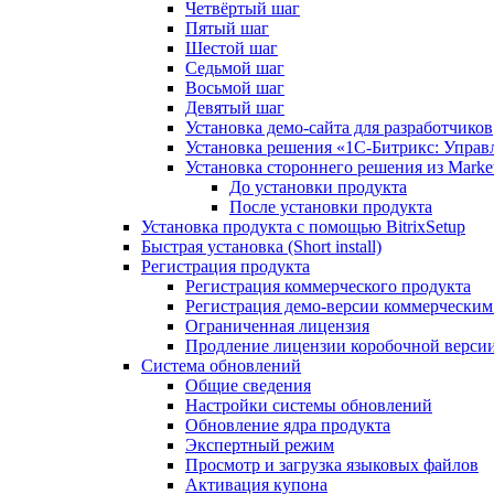
Четвёртый шаг
Пятый шаг
Шестой шаг
Седьмой шаг
Восьмой шаг
Девятый шаг
Установка демо-сайта для разработчиков
Установка решения «1C-Битрикс: Управл
Установка стороннего решения из Market
До установки продукта
После установки продукта
Установка продукта с помощью BitrixSetup
Быстрая установка (Short install)
Регистрация продукта
Регистрация коммерческого продукта
Регистрация демо-версии коммерчески
Ограниченная лицензия
Продление лицензии коробочной верси
Система обновлений
Общие сведения
Настройки системы обновлений
Обновление ядра продукта
Экспертный режим
Просмотр и загрузка языковых файлов
Активация купона