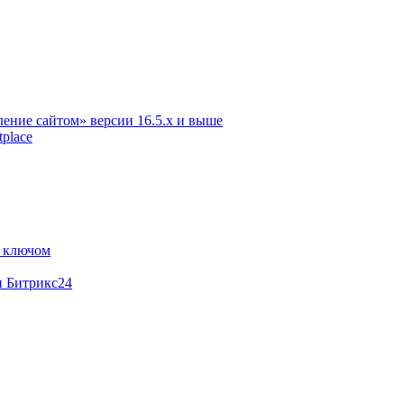
ение сайтом» версии 16.5.х и выше
place
м ключом
и Битрикс24