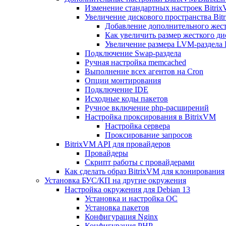
Изменение стандартных настроек Bitri
Увеличение дискового пространства Bit
Добавление дополнительного жест
Как увеличить размер жесткого ди
Увеличение размера LVM-раздела B
Подключение Swap-раздела
Ручная настройка memcached
Выполнение всех агентов на Cron
Опции монтирования
Подключение IDE
Исходные коды пакетов
Ручное включение php-расширений
Настройка проксирования в BitrixVM
Настройка сервера
Проксирование запросов
BitrixVM API для провайдеров
Провайдеры
Скрипт работы с провайдерами
Как сделать образ BitrixVM для клонирования
Установка БУС/КП на другие окружения
Настройка окружения для Debian 13
Установка и настройка ОС
Установка пакетов
Конфигурация Nginx
Конфигурация PHP