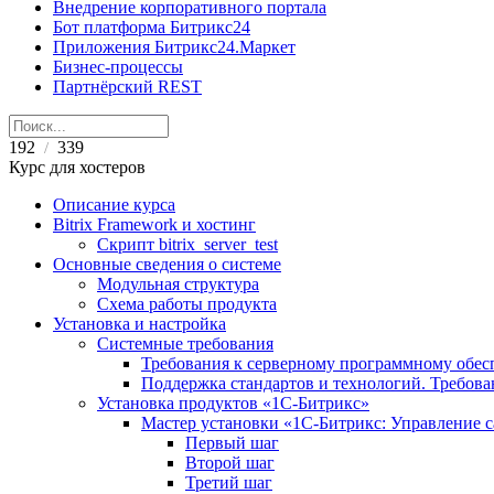
Внедрение корпоративного портала
Бот платформа Битрикс24
Приложения Битрикс24.Маркет
Бизнес-процессы
Партнёрский REST
192
339
/
Курс для хостеров
Описание курса
Bitrix Framework и хостинг
Скрипт bitrix_server_test
Основные сведения о системе
Модульная структура
Схема работы продукта
Установка и настройка
Системные требования
Требования к серверному программному обе
Поддержка стандартов и технологий. Требов
Установка продуктов «1С-Битрикс»
Мастер установки «1C-Битрикс: Управление 
Первый шаг
Второй шаг
Третий шаг