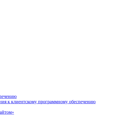
спечению
ания к клиентскому программному обеспечению
сайтом»