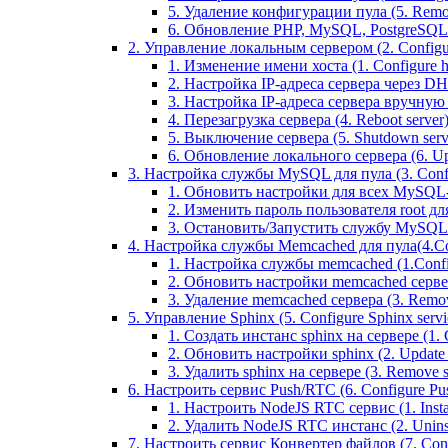
5. Удаление конфигурации пула (5. Remov
6. Обновление PHP, MySQL, PostgreSQL 
2. Управление локальным сервером (2. Configure
1. Изменение имени хоста (1. Configure 
2. Настройка IP-адреса сервера через DHC
3. Настройка IP-адреса сервера вручную (
4. Перезагрузка сервера (4. Reboot server
5. Выключение сервера (5. Shutdown serv
6. Обновление локального сервера (6. Upd
3. Настройка службы MySQL для пула (3. Config
1. Обновить настройки для всех MySQL-сер
2. Изменить пароль пользователя root дл
3. Остановить/Запустить службу MySQL на 
4. Настройка службы Memcached для пула(4.Conf
1. Настройка службы memcached (1.Confi
2. Обновить настройки memcached сервера 
3. Удаление memcached сервера (3. Remo
5. Управление Sphinx (5. Configure Sphinx servic
1. Создать инстанс sphinx на сервере (1. C
2. Обновить настройки sphinx (2. Update s
3. Удалить sphinx на сервере (3. Remove sp
6. Настроить сервис Push/RTC (6. Configure Push
1. Настроить NodeJS RTC сервис (1. Inst
2. Удалить NodeJS RTC инстанс (2. Unins
7. Настроить сервис Конвертер файлов (7. Confi