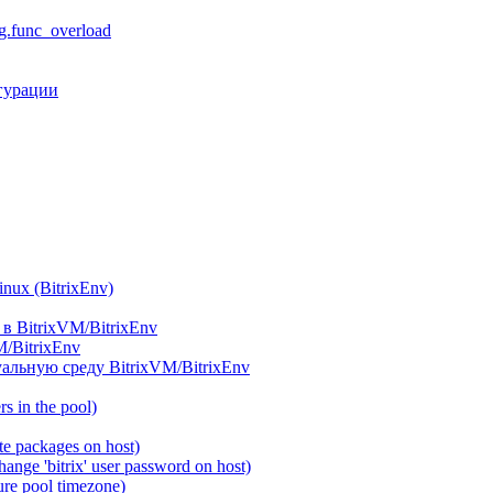
.func_overload
гурации
ux (BitrixEnv)
в BitrixVM/BitrixEnv
M/BitrixEnv
альную среду BitrixVM/BitrixEnv
 in the pool)
e packages on host)
ange 'bitrix' user password on host)
re pool timezone)