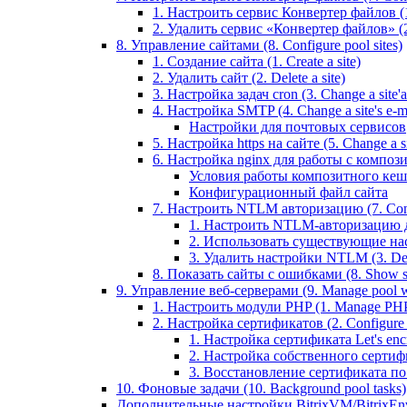
1. Настроить сервис Конвертер файлов (1.
2. Удалить сервис «Конвертер файлов» (2
8. Управление сайтами (8. Configure pool sites)
1. Создание сайта (1. Create a site)
2. Удалить сайт (2. Delete a site)
3. Настройка задач cron (3. Change a site'a 
4. Настройка SMTP (4. Change a site's e-ma
Настройки для почтовых сервисов
5. Настройка https на сайте (5. Change a sit
6. Настройка nginx для работы с композит
Условия работы композитного кеш
Конфигурационный файл сайта
7. Настроить NTLM авторизацию (7. Conf
1. Настроить NTLM-авторизацию для 
2. Использовать существующие настр
3. Удалить настройки NTLM (3. Del
8. Показать сайты с ошибками (8. Show sit
9. Управление веб-серверами (9. Manage pool w
1. Настроить модули PHP (1. Manage PHP
2. Настройка сертификатов (2. Configure ce
1. Настройка сертификата Let's encryp
2. Настройка собственного сертифик
3. Восстановление сертификата по ум
10. Фоновые задачи (10. Background pool tasks)
Дополнительные настройки BitrixVM/BitrixEn