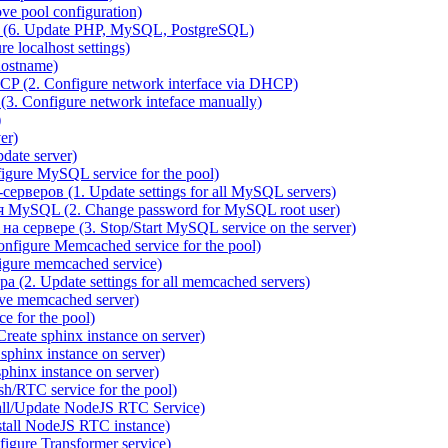
e pool configuration)
(6. Update PHP, MySQL, PostgreSQL)
 localhost settings)
hostname)
P (2. Configure network interface via DHCP)
3. Configure network inteface manually)
)
er)
ate server)
ure MySQL service for the pool)
веров (1. Update settings for all MySQL servers)
я MySQL (2. Change password for MySQL root user)
сервере (3. Stop/Start MySQL service on the server)
igure Memcached service for the pool)
gure memcached service)
(2. Update settings for all memcached servers)
ve memcached server)
e for the pool)
reate sphinx instance on server)
phinx instance on server)
hinx instance on server)
/RTC service for the pool)
all/Update NodeJS RTC Service)
tall NodeJS RTC instance)
gure Transformer service)