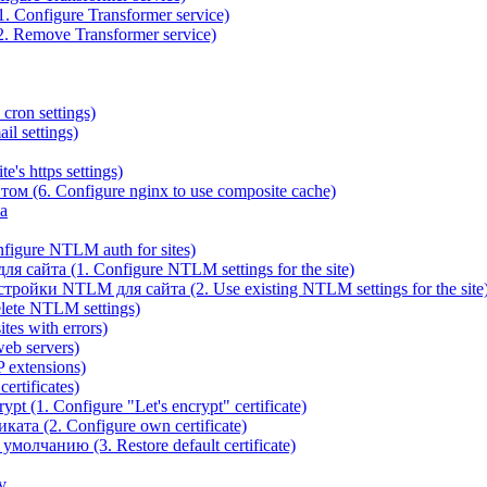
 Configure Transformer service)
. Remove Transformer service)
cron settings)
il settings)
e's https settings)
ом (6. Configure nginx to use composite cache)
а
igure NTLM auth for sites)
сайта (1. Configure NTLM settings for the site)
ойки NTLM для сайта (2. Use existing NTLM settings for the site
ete NTLM settings)
es with errors)
eb servers)
 extensions)
rtificates)
t (1. Configure "Let's encrypt" certificate)
ата (2. Configure own certificate)
олчанию (3. Restore default certificate)
v