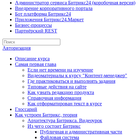
Администратор сервиса Битрикс24 (коробочная версия)
Внедрение корпоративного портала
Бот платформа Битрикс24
Приложения Битрикс24.Маркет
Бизнес-процессы
Партнёрский REST
Авторизация
Описание курса
Самая первая глава
Если нет времени на изучение
Видеоматериалы к курсу "Контент-менеджер"
Где практиковаться и выполнять задания
Типовые действия на сайте
Как узнать редакцию продукта
Справочная информация
Как отформатирован текст в курсе
Глоссарий
Как устроен Битрикс, теория
Архитектура Битрикса. Видеоурок
Из чего состоит Битрикс
Публичная и административная части
Файловая система