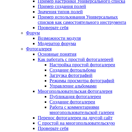
Пример настройки Универсального списка
Пример создания полей
Значения типов полей
Пример использования Универсальных
списков как самостоятельного инструмента
Проверьте себя
Форум
Возможности модуля
Модератор форума
Фотогалерея
Основные понятия
Как работать с простой фотогалереей
Настройка простой фотогалереи
Создание фотоальбома
Загрузка фотографий
Режимы просмотра фотографий
Управление альбомами
Многопользовательская фотогалерея
Публикация фотогалереи
Создание фотогалереи
Работа с комментариями
многопользовательской галереи
Перенос фотогалереи на другой сайт
С простой на многопользовательскую
Проверьте себя