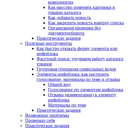
компонентах
Как массово поменять картинки в
товарах каталога
Как добавить новость
Как закрепить новость наверху списка
Организация проверки без
документооборота
Практические задания
Полезные инструменты
Как быстро открыть форму элемента или
инфоблока
Фасетный поиск: улучшаем работу каталога
товаров
Групповая генерация символьных кодов
Элементы инфоблока: как настроить
голосование, материалы по теме и отзывы
Общий вид
Голосование по элементам инфоблока
Отзывы (комментарии) к элементу
инфоблока
Материалы по теме
Практические задания
Возможные проблемы
Проверьте себя
Практические задания