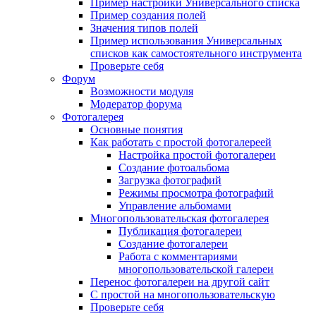
Пример настройки Универсального списка
Пример создания полей
Значения типов полей
Пример использования Универсальных
списков как самостоятельного инструмента
Проверьте себя
Форум
Возможности модуля
Модератор форума
Фотогалерея
Основные понятия
Как работать с простой фотогалереей
Настройка простой фотогалереи
Создание фотоальбома
Загрузка фотографий
Режимы просмотра фотографий
Управление альбомами
Многопользовательская фотогалерея
Публикация фотогалереи
Создание фотогалереи
Работа с комментариями
многопользовательской галереи
Перенос фотогалереи на другой сайт
С простой на многопользовательскую
Проверьте себя