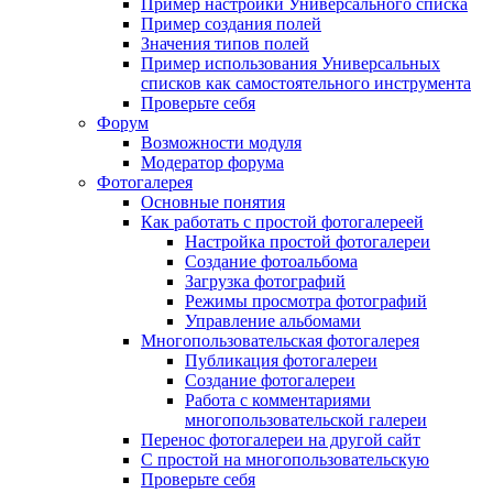
Пример настройки Универсального списка
Пример создания полей
Значения типов полей
Пример использования Универсальных
списков как самостоятельного инструмента
Проверьте себя
Форум
Возможности модуля
Модератор форума
Фотогалерея
Основные понятия
Как работать с простой фотогалереей
Настройка простой фотогалереи
Создание фотоальбома
Загрузка фотографий
Режимы просмотра фотографий
Управление альбомами
Многопользовательская фотогалерея
Публикация фотогалереи
Создание фотогалереи
Работа с комментариями
многопользовательской галереи
Перенос фотогалереи на другой сайт
С простой на многопользовательскую
Проверьте себя