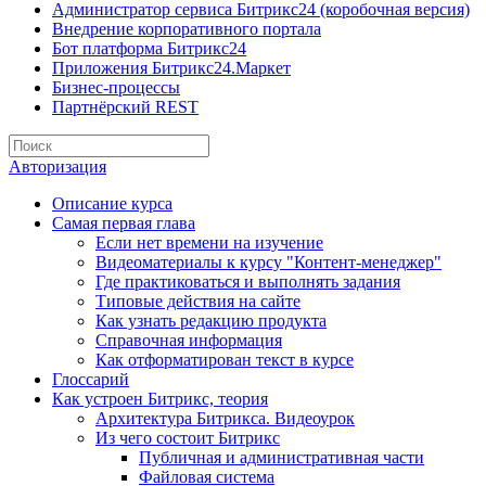
Администратор сервиса Битрикс24 (коробочная версия)
Внедрение корпоративного портала
Бот платформа Битрикс24
Приложения Битрикс24.Маркет
Бизнес-процессы
Партнёрский REST
Авторизация
Описание курса
Самая первая глава
Если нет времени на изучение
Видеоматериалы к курсу "Контент-менеджер"
Где практиковаться и выполнять задания
Типовые действия на сайте
Как узнать редакцию продукта
Справочная информация
Как отформатирован текст в курсе
Глоссарий
Как устроен Битрикс, теория
Архитектура Битрикса. Видеоурок
Из чего состоит Битрикс
Публичная и административная части
Файловая система