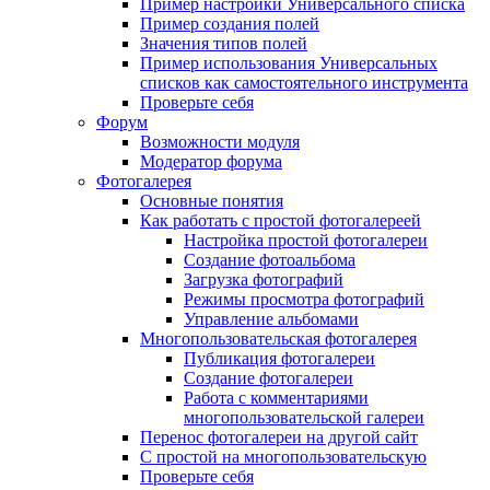
Пример настройки Универсального списка
Пример создания полей
Значения типов полей
Пример использования Универсальных
списков как самостоятельного инструмента
Проверьте себя
Форум
Возможности модуля
Модератор форума
Фотогалерея
Основные понятия
Как работать с простой фотогалереей
Настройка простой фотогалереи
Создание фотоальбома
Загрузка фотографий
Режимы просмотра фотографий
Управление альбомами
Многопользовательская фотогалерея
Публикация фотогалереи
Создание фотогалереи
Работа с комментариями
многопользовательской галереи
Перенос фотогалереи на другой сайт
С простой на многопользовательскую
Проверьте себя