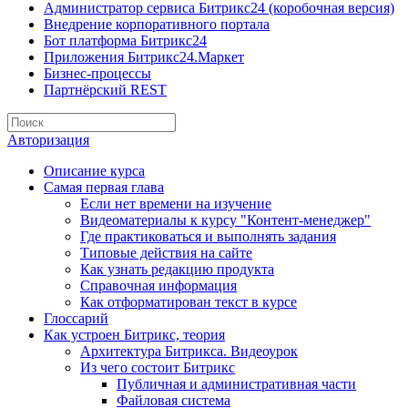
Администратор сервиса Битрикс24 (коробочная версия)
Внедрение корпоративного портала
Бот платформа Битрикс24
Приложения Битрикс24.Маркет
Бизнес-процессы
Партнёрский REST
Авторизация
Описание курса
Самая первая глава
Если нет времени на изучение
Видеоматериалы к курсу "Контент-менеджер"
Где практиковаться и выполнять задания
Типовые действия на сайте
Как узнать редакцию продукта
Справочная информация
Как отформатирован текст в курсе
Глоссарий
Как устроен Битрикс, теория
Архитектура Битрикса. Видеоурок
Из чего состоит Битрикс
Публичная и административная части
Файловая система