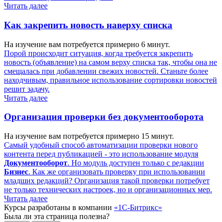
Читать далее
Как закрепить новость наверху списка
На изучение вам потребуется примерно 6 минут.
Порой происходит ситуация, когда требуется закрепить
новость (объявление) на самом верху списка так, чтобы она не
смещалась при добавлении свежих новостей. Станьте более
находчивым, правильное использование сортировки новостей
решит задачу.
Читать далее
Организация проверки без документооборота
На изучение вам потребуется примерно 15 минут.
Самый удобный способ автоматизации проверки нового
контента перед публикацией - это использование модуля
Документооборот
. Но модуль доступен только с редакции
Бизнес
. Как же организовать проверку при использовании
младших редакций? Организация такой проверки потребует
не только технических настроек, но и
организационных мер
.
Читать далее
Курсы разработаны в компании
«1С-Битрикс»
Была ли эта страница полезна?