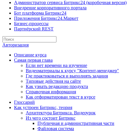
Администратор сервиса Битрикс24 (коробочная версия)
Внедрение корпоративного портала
Бот платформа Битрикс24
Приложения Битрикс24.Маркет
Бизнес-процессы
Партнёрский REST
Авторизация
Описание курса
Самая первая глава
Если нет времени на изучение
Видеоматериалы к курсу "Контент-менеджер"
Где практиковаться и выполнять задания
Типовые действия на сайте
Как узнать редакцию продукта
Справочная информация
Как отформатирован текст в курсе
Глоссарий
Как устроен Битрикс, теория
Архитектура Битрикса. Видеоурок
Из чего состоит Битрикс
Публичная и административная части
Файловая система