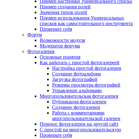
Пример настройки Универсального списка
Пример создания полей
Значения типов полей
Пример использования Универсальных
списков как самостоятельного инструмента
Проверьте себя
Форум
Возможности модуля
Модератор форума
Фотогалерея
Основные понятия
Как работать с простой фотогалереей
Настройка простой фотогалереи
Создание фотоальбома
Загрузка фотографий
Режимы просмотра фотографий
Управление альбомами
Многопользовательская фотогалерея
Публикация фотогалереи
Создание фотогалереи
Работа с комментариями
многопользовательской галереи
Перенос фотогалереи на другой сайт
С простой на многопользовательскую
Проверьте себя