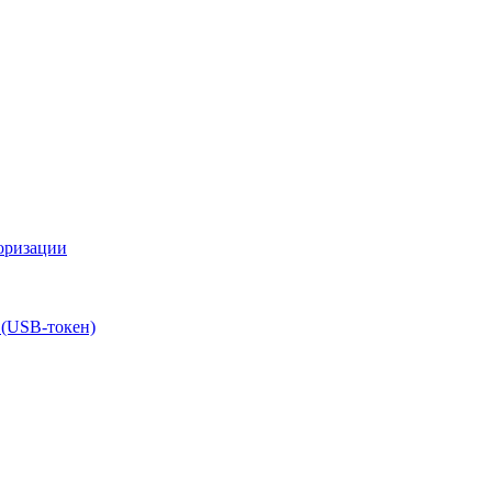
оризации
 (USB-токен)