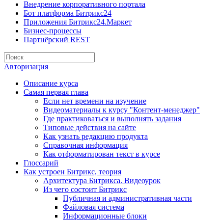
Внедрение корпоративного портала
Бот платформа Битрикс24
Приложения Битрикс24.Маркет
Бизнес-процессы
Партнёрский REST
Авторизация
Описание курса
Самая первая глава
Если нет времени на изучение
Видеоматериалы к курсу "Контент-менеджер"
Где практиковаться и выполнять задания
Типовые действия на сайте
Как узнать редакцию продукта
Справочная информация
Как отформатирован текст в курсе
Глоссарий
Как устроен Битрикс, теория
Архитектура Битрикса. Видеоурок
Из чего состоит Битрикс
Публичная и административная части
Файловая система
Информационные блоки