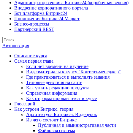
Администратор сервиса Битрикс24 (коробочная версия)
Внедрение корпоративного портала
Бот платформа Битрикс24
Приложения Битрикс24.Маркет
Бизнес-процессы
Партнёрский REST
Авторизация
Описание курса
Самая первая глава
Если нет времени на изучение
Видеоматериалы к курсу "Контент-менеджер"
Где практиковаться и выполнять задания
Типовые действия на сайте
Как узнать редакцию продукта
Справочная информация
Как отформатирован текст в курсе
Глоссарий
Как устроен Битрикс, теория
Архитектура Битрикса. Видеоурок
Из чего состоит Битрикс
Публичная и административная части
Файловая система