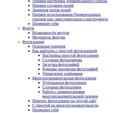
Пример настройки Универсального списка
Пример создания полей
Значения типов полей
Пример использования Универсальных
списков как самостоятельного инструмента
Проверьте себя
Форум
Возможности модуля
Модератор форума
Фотогалерея
Основные понятия
Как работать с простой фотогалереей
Настройка простой фотогалереи
Создание фотоальбома
Загрузка фотографий
Режимы просмотра фотографий
Управление альбомами
Многопользовательская фотогалерея
Публикация фотогалереи
Создание фотогалереи
Работа с комментариями
многопользовательской галереи
Перенос фотогалереи на другой сайт
С простой на многопользовательскую
Проверьте себя