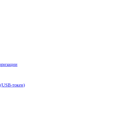
оризации
 (USB-токен)