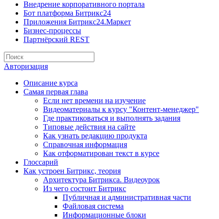
Внедрение корпоративного портала
Бот платформа Битрикс24
Приложения Битрикс24.Маркет
Бизнес-процессы
Партнёрский REST
Авторизация
Описание курса
Самая первая глава
Если нет времени на изучение
Видеоматериалы к курсу "Контент-менеджер"
Где практиковаться и выполнять задания
Типовые действия на сайте
Как узнать редакцию продукта
Справочная информация
Как отформатирован текст в курсе
Глоссарий
Как устроен Битрикс, теория
Архитектура Битрикса. Видеоурок
Из чего состоит Битрикс
Публичная и административная части
Файловая система
Информационные блоки