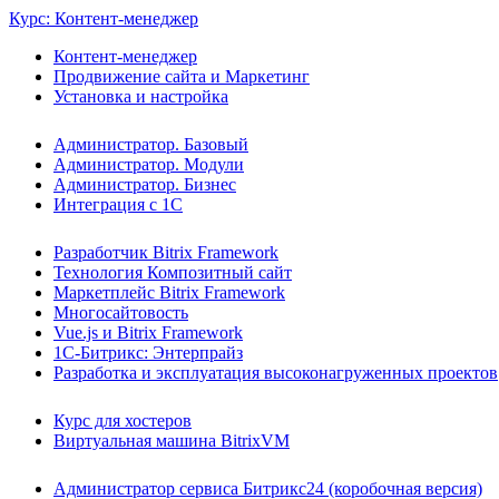
Курс: Контент-менеджер
Контент-менеджер
Продвижение сайта и Маркетинг
Установка и настройка
Администратор. Базовый
Администратор. Модули
Администратор. Бизнес
Интеграция с 1С
Разработчик Bitrix Framework
Технология Композитный сайт
Маркетплейс Bitrix Framework
Многосайтовость
Vue.js и Bitrix Framework
1С-Битрикс: Энтерпрайз
Разработка и эксплуатация высоконагруженных проектов
Курс для хостеров
Виртуальная машина BitrixVM
Администратор сервиса Битрикс24 (коробочная версия)