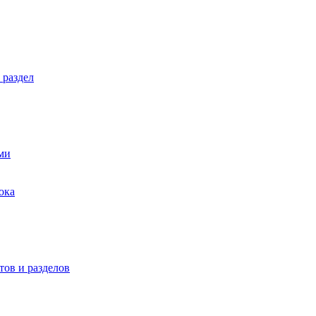
 раздел
ми
ока
ов и разделов