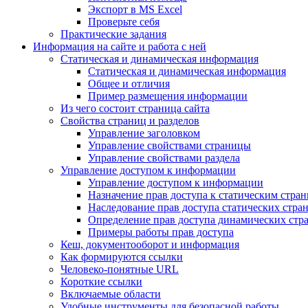
Экспорт в MS Excel
Проверьте себя
Практические задания
Информация на сайте и работа с ней
Статическая и динамическая информация
Статическая и динамическая информация
Общее и отличия
Пример размещения информации
Из чего состоит страница сайта
Свойства страниц и разделов
Управление заголовком
Управление свойствами страницы
Управление свойствами раздела
Управление доступом к информации
Управление доступом к информации
Назначение прав доступа к статическим стра
Наследование прав доступа статических стра
Определение прав доступа динамических стр
Примеры работы прав доступа
Кеш, документооборот и информация
Как формируются ссылки
Человеко-понятные URL
Короткие ссылки
Включаемые области
Удобные инструменты для безопасной работы