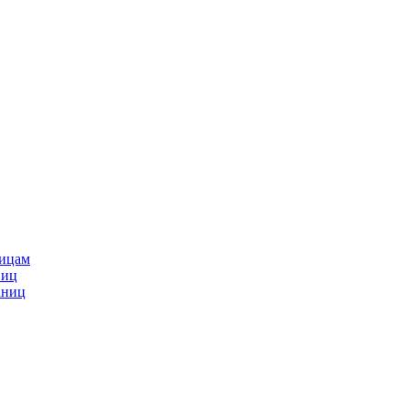
ницам
ниц
аниц