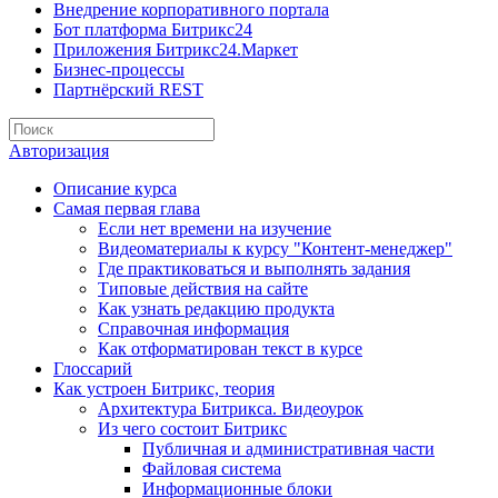
Внедрение корпоративного портала
Бот платформа Битрикс24
Приложения Битрикс24.Маркет
Бизнес-процессы
Партнёрский REST
Авторизация
Описание курса
Самая первая глава
Если нет времени на изучение
Видеоматериалы к курсу "Контент-менеджер"
Где практиковаться и выполнять задания
Типовые действия на сайте
Как узнать редакцию продукта
Справочная информация
Как отформатирован текст в курсе
Глоссарий
Как устроен Битрикс, теория
Архитектура Битрикса. Видеоурок
Из чего состоит Битрикс
Публичная и административная части
Файловая система
Информационные блоки