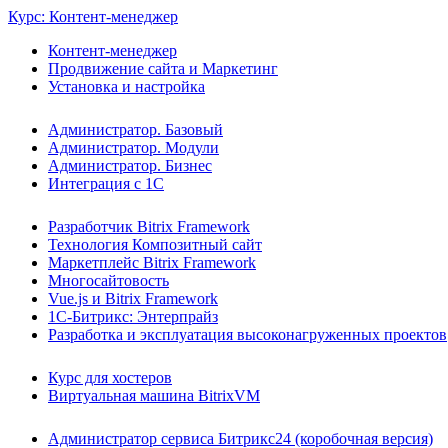
Курс: Контент-менеджер
Контент-менеджер
Продвижение сайта и Маркетинг
Установка и настройка
Администратор. Базовый
Администратор. Модули
Администратор. Бизнес
Интеграция с 1С
Разработчик Bitrix Framework
Технология Композитный сайт
Маркетплейс Bitrix Framework
Многосайтовость
Vue.js и Bitrix Framework
1С-Битрикс: Энтерпрайз
Разработка и эксплуатация высоконагруженных проектов
Курс для хостеров
Виртуальная машина BitrixVM
Администратор сервиса Битрикс24 (коробочная версия)