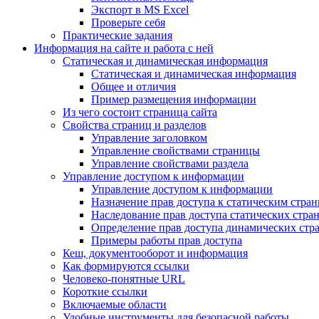
Экспорт в MS Excel
Проверьте себя
Практические задания
Информация на сайте и работа с ней
Статическая и динамическая информация
Статическая и динамическая информация
Общее и отличия
Пример размещения информации
Из чего состоит страница сайта
Свойства страниц и разделов
Управление заголовком
Управление свойствами страницы
Управление свойствами раздела
Управление доступом к информации
Управление доступом к информации
Назначение прав доступа к статическим стра
Наследование прав доступа статических стра
Определение прав доступа динамических стр
Примеры работы прав доступа
Кеш, документооборот и информация
Как формируются ссылки
Человеко-понятные URL
Короткие ссылки
Включаемые области
Удобные инструменты для безопасной работы