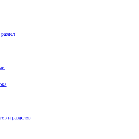
 раздел
ми
ока
ов и разделов