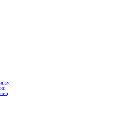
ницам
ниц
аниц