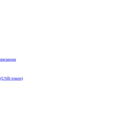
оризации
 (USB-токен)