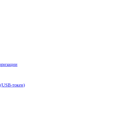
оризации
 (USB-токен)