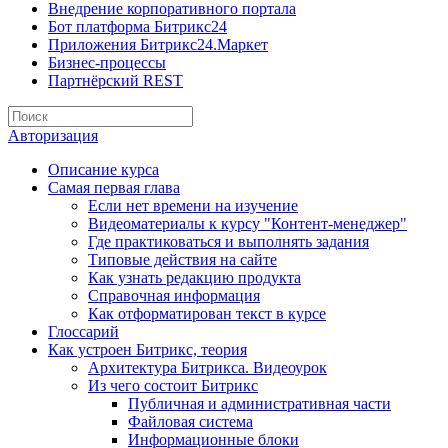
Внедрение корпоративного портала
Бот платформа Битрикс24
Приложения Битрикс24.Маркет
Бизнес-процессы
Партнёрский REST
Авторизация
Описание курса
Самая первая глава
Если нет времени на изучение
Видеоматериалы к курсу "Контент-менеджер"
Где практиковаться и выполнять задания
Типовые действия на сайте
Как узнать редакцию продукта
Справочная информация
Как отформатирован текст в курсе
Глоссарий
Как устроен Битрикс, теория
Архитектура Битрикса. Видеоурок
Из чего состоит Битрикс
Публичная и административная части
Файловая система
Информационные блоки