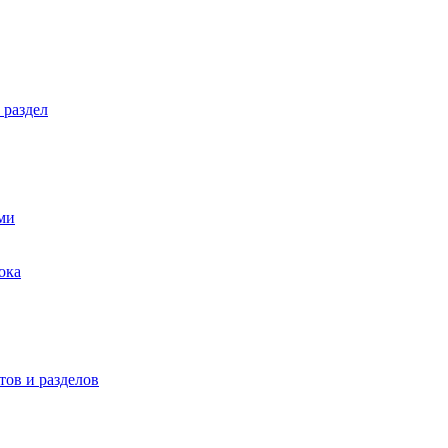
 раздел
ми
ока
ов и разделов