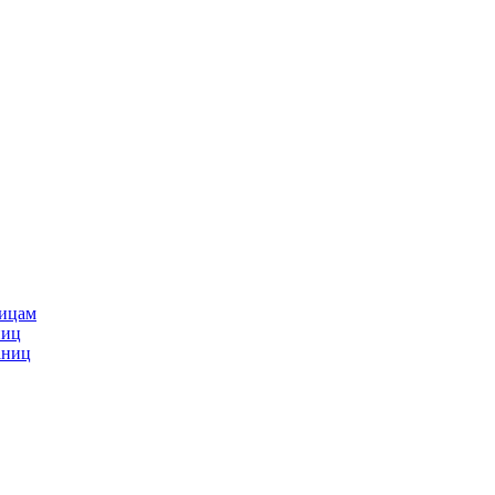
ницам
ниц
аниц