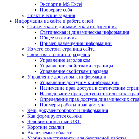
Экспорт в MS Excel
Проверьте себя
Практические задания
Информация на сайте и работа с ней
Статическая и динамическая информация
Статическая и динамическая информация
Общее и отличия
Пример размещения информации
Из чего состоит страница сайта
Свойства страниц и разделов
Управление заголовком
Управление свойствами страницы
Управление свойствами раздела
Управление доступом к информации
Управление доступом к информации
Назначение прав доступа к статическим стра
Наследование прав доступа статических стра
Определение прав доступа динамических стр
Примеры работы прав доступа
Кеш, документооборот и информация
Как формируются ссылки
Человеко-понятные URL
Короткие ссылки
Включаемые области
Удобные инструменты для безопасной работы