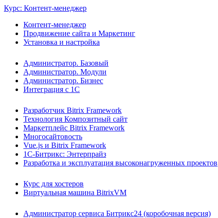
Курс: Контент-менеджер
Контент-менеджер
Продвижение сайта и Маркетинг
Установка и настройка
Администратор. Базовый
Администратор. Модули
Администратор. Бизнес
Интеграция с 1С
Разработчик Bitrix Framework
Технология Композитный сайт
Маркетплейс Bitrix Framework
Многосайтовость
Vue.js и Bitrix Framework
1С-Битрикс: Энтерпрайз
Разработка и эксплуатация высоконагруженных проектов
Курс для хостеров
Виртуальная машина BitrixVM
Администратор сервиса Битрикс24 (коробочная версия)