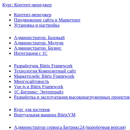
Курс: Контент-менеджер
Контент-менеджер
Продвижение сайта и Маркетинг
Установка и настройка
Администратор. Базовый
Администратор. Модули
Администратор. Бизнес
Интеграция с 1С
Разработчик Bitrix Framework
Технология Композитный сайт
Маркетплейс Bitrix Framework
Многосайтовость
Vue.js и Bitrix Framework
1С-Битрикс: Энтерпрайз
Разработка и эксплуатация высоконагруженных проектов
Курс для хостеров
Виртуальная машина BitrixVM
Администратор сервиса Битрикс24 (коробочная версия)