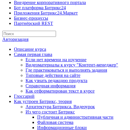
Внедрение корпоративного портала
Бот платформа Битрикс24
Приложения Битрикс24.Маркет
Бизнес-процессы
Партнёрский REST
Авторизация
Описание курса
Самая первая глава
Если нет времени на изучение
Видеоматериалы к курсу "Контент-менеджер"
Где практиковаться и выполнять задания
Типовые действия на сайте
Как узнать редакцию продукта
Справочная информация
Как отформатирован текст в курсе
Глоссарий
Как устроен Битрикс, теория
Архитектура Битрикса. Видеоурок
Из чего состоит Битрикс
Публичная и административная части
Файловая система
Информационные блоки