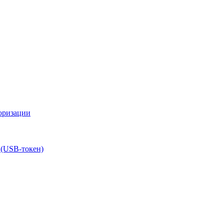
оризации
 (USB-токен)