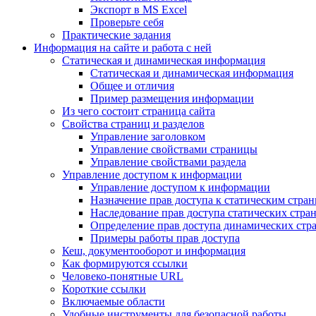
Экспорт в MS Excel
Проверьте себя
Практические задания
Информация на сайте и работа с ней
Статическая и динамическая информация
Статическая и динамическая информация
Общее и отличия
Пример размещения информации
Из чего состоит страница сайта
Свойства страниц и разделов
Управление заголовком
Управление свойствами страницы
Управление свойствами раздела
Управление доступом к информации
Управление доступом к информации
Назначение прав доступа к статическим стра
Наследование прав доступа статических стра
Определение прав доступа динамических стр
Примеры работы прав доступа
Кеш, документооборот и информация
Как формируются ссылки
Человеко-понятные URL
Короткие ссылки
Включаемые области
Удобные инструменты для безопасной работы