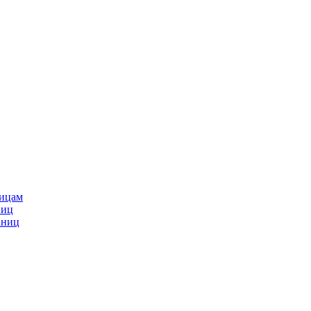
ницам
ниц
аниц