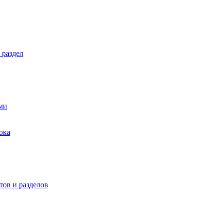
 раздел
ми
ока
ов и разделов