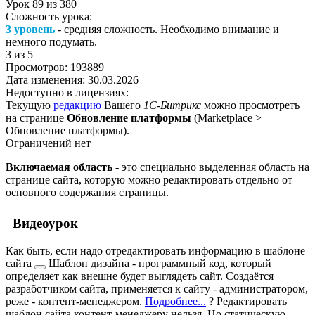
Урок
89
из
380
Сложность урока:
3 уровень
- средняя сложность. Необходимо внимание и
немного подумать.
3
из 5
Просмотров:
193889
Дата изменения:
30.03.2026
Недоступно в лицензиях:
Текущую
редакцию
Вашего
1С-Битрикс
можно просмотреть
на странице
Обновление платформы
(
Marketplace >
Обновление платформы
).
Ограничений нет
Включаемая область
- это специально выделенная область на
странице сайта, которую можно редактировать отдельно от
основного содержания страницы.
Видеоурок
Как быть, если надо отредактировать информацию в
шаблоне
сайта
Шаблон дизайна - программный код, который
определяет как внешне будет выглядеть сайт. Создаётся
разработчиком сайта, применяется к сайту - администратором,
реже - контент-менеджером.
Подробнее...
? Редактировать
шаблон сайта контент-менеджеру нельзя. Но
статическую