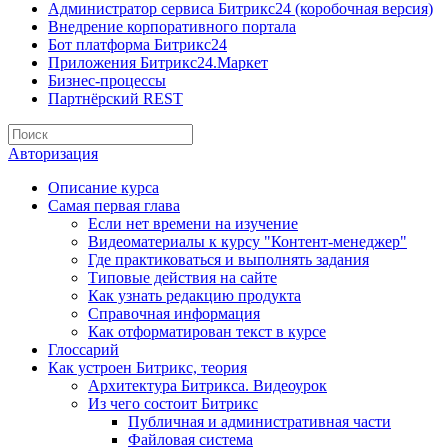
Администратор сервиса Битрикс24 (коробочная версия)
Внедрение корпоративного портала
Бот платформа Битрикс24
Приложения Битрикс24.Маркет
Бизнес-процессы
Партнёрский REST
Авторизация
Описание курса
Самая первая глава
Если нет времени на изучение
Видеоматериалы к курсу "Контент-менеджер"
Где практиковаться и выполнять задания
Типовые действия на сайте
Как узнать редакцию продукта
Справочная информация
Как отформатирован текст в курсе
Глоссарий
Как устроен Битрикс, теория
Архитектура Битрикса. Видеоурок
Из чего состоит Битрикс
Публичная и административная части
Файловая система