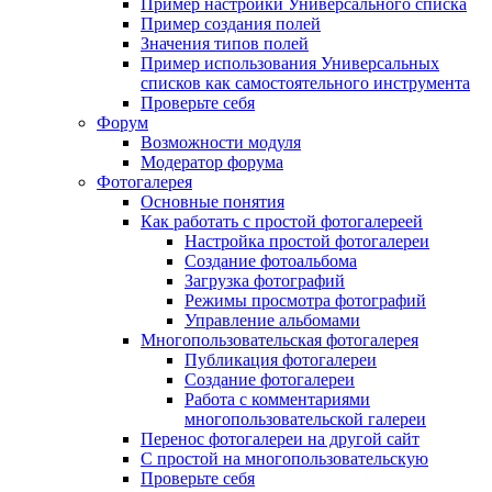
Пример настройки Универсального списка
Пример создания полей
Значения типов полей
Пример использования Универсальных
списков как самостоятельного инструмента
Проверьте себя
Форум
Возможности модуля
Модератор форума
Фотогалерея
Основные понятия
Как работать с простой фотогалереей
Настройка простой фотогалереи
Создание фотоальбома
Загрузка фотографий
Режимы просмотра фотографий
Управление альбомами
Многопользовательская фотогалерея
Публикация фотогалереи
Создание фотогалереи
Работа с комментариями
многопользовательской галереи
Перенос фотогалереи на другой сайт
С простой на многопользовательскую
Проверьте себя