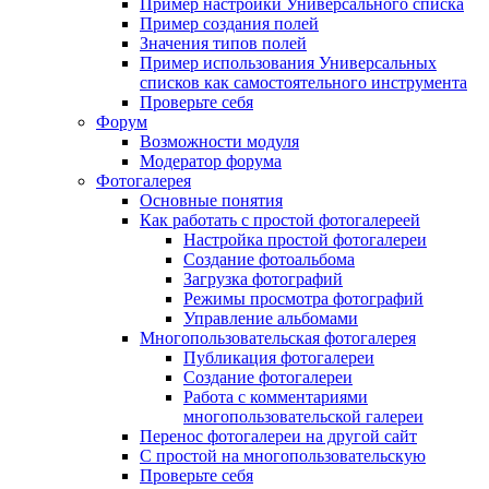
Пример настройки Универсального списка
Пример создания полей
Значения типов полей
Пример использования Универсальных
списков как самостоятельного инструмента
Проверьте себя
Форум
Возможности модуля
Модератор форума
Фотогалерея
Основные понятия
Как работать с простой фотогалереей
Настройка простой фотогалереи
Создание фотоальбома
Загрузка фотографий
Режимы просмотра фотографий
Управление альбомами
Многопользовательская фотогалерея
Публикация фотогалереи
Создание фотогалереи
Работа с комментариями
многопользовательской галереи
Перенос фотогалереи на другой сайт
С простой на многопользовательскую
Проверьте себя