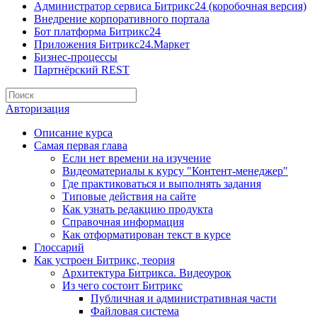
Администратор сервиса Битрикс24 (коробочная версия)
Внедрение корпоративного портала
Бот платформа Битрикс24
Приложения Битрикс24.Маркет
Бизнес-процессы
Партнёрский REST
Авторизация
Описание курса
Самая первая глава
Если нет времени на изучение
Видеоматериалы к курсу "Контент-менеджер"
Где практиковаться и выполнять задания
Типовые действия на сайте
Как узнать редакцию продукта
Справочная информация
Как отформатирован текст в курсе
Глоссарий
Как устроен Битрикс, теория
Архитектура Битрикса. Видеоурок
Из чего состоит Битрикс
Публичная и административная части
Файловая система