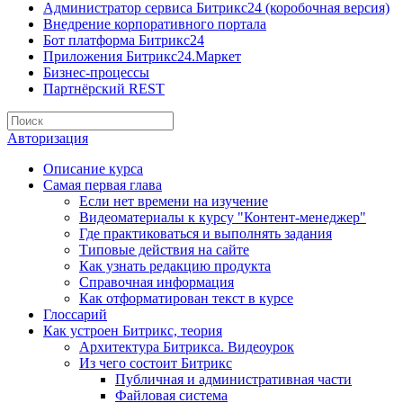
Администратор сервиса Битрикс24 (коробочная версия)
Внедрение корпоративного портала
Бот платформа Битрикс24
Приложения Битрикс24.Маркет
Бизнес-процессы
Партнёрский REST
Авторизация
Описание курса
Самая первая глава
Если нет времени на изучение
Видеоматериалы к курсу "Контент-менеджер"
Где практиковаться и выполнять задания
Типовые действия на сайте
Как узнать редакцию продукта
Справочная информация
Как отформатирован текст в курсе
Глоссарий
Как устроен Битрикс, теория
Архитектура Битрикса. Видеоурок
Из чего состоит Битрикс
Публичная и административная части
Файловая система