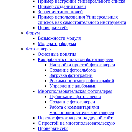
Пример настройки Универсального списка
Пример создания полей
Значения типов полей
Пример использования Универсальных
списков как самостоятельного инструмента
Проверьте себя
Форум
Возможности модуля
Модератор форума
Фотогалерея
Основные понятия
Как работать с простой фотогалереей
Настройка простой фотогалереи
Создание фотоальбома
Загрузка фотографий
Режимы просмотра фотографий
Управление альбомами
Многопользовательская фотогалерея
Публикация фотогалереи
Создание фотогалереи
Работа с комментариями
многопользовательской галереи
Перенос фотогалереи на другой сайт
С простой на многопользовательскую
Проверьте себя