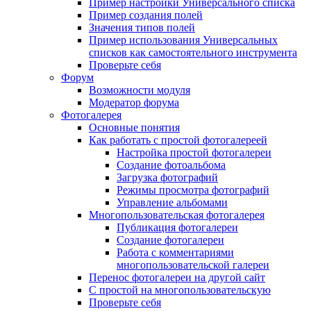
Пример настройки Универсального списка
Пример создания полей
Значения типов полей
Пример использования Универсальных
списков как самостоятельного инструмента
Проверьте себя
Форум
Возможности модуля
Модератор форума
Фотогалерея
Основные понятия
Как работать с простой фотогалереей
Настройка простой фотогалереи
Создание фотоальбома
Загрузка фотографий
Режимы просмотра фотографий
Управление альбомами
Многопользовательская фотогалерея
Публикация фотогалереи
Создание фотогалереи
Работа с комментариями
многопользовательской галереи
Перенос фотогалереи на другой сайт
С простой на многопользовательскую
Проверьте себя