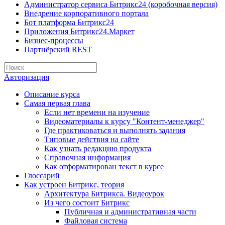
Администратор сервиса Битрикс24 (коробочная версия)
Внедрение корпоративного портала
Бот платформа Битрикс24
Приложения Битрикс24.Маркет
Бизнес-процессы
Партнёрский REST
Авторизация
Описание курса
Самая первая глава
Если нет времени на изучение
Видеоматериалы к курсу "Контент-менеджер"
Где практиковаться и выполнять задания
Типовые действия на сайте
Как узнать редакцию продукта
Справочная информация
Как отформатирован текст в курсе
Глоссарий
Как устроен Битрикс, теория
Архитектура Битрикса. Видеоурок
Из чего состоит Битрикс
Публичная и административная части
Файловая система