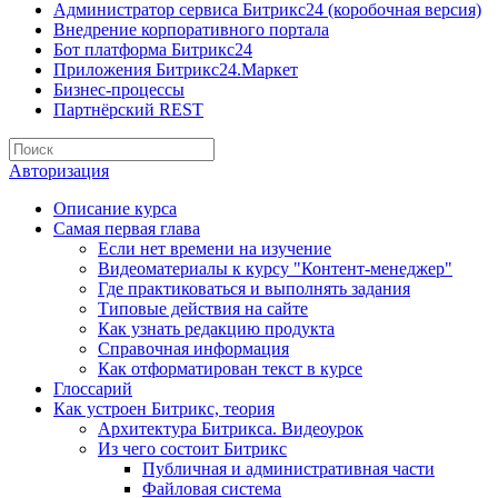
Администратор сервиса Битрикс24 (коробочная версия)
Внедрение корпоративного портала
Бот платформа Битрикс24
Приложения Битрикс24.Маркет
Бизнес-процессы
Партнёрский REST
Авторизация
Описание курса
Самая первая глава
Если нет времени на изучение
Видеоматериалы к курсу "Контент-менеджер"
Где практиковаться и выполнять задания
Типовые действия на сайте
Как узнать редакцию продукта
Справочная информация
Как отформатирован текст в курсе
Глоссарий
Как устроен Битрикс, теория
Архитектура Битрикса. Видеоурок
Из чего состоит Битрикс
Публичная и административная части
Файловая система