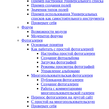
Пример настройки Универсального списка
Пример создания полей
Значения типов полей
Пример использования Универсальных
списков как самостоятельного инструмента
Проверьте себя
Форум
Возможности модуля
Модератор форума
Фотогалерея
Основные понятия
Как работать с простой фотогалереей
Настройка простой фотогалереи
Создание фотоальбома
Загрузка фотографий
Режимы просмотра фотографий
Управление альбомами
Многопользовательская фотогалерея
Публикация фотогалереи
Создание фотогалереи
Работа с комментариями
многопользовательской галереи
Перенос фотогалереи на другой сайт
С простой на многопользовательскую
Проверьте себя